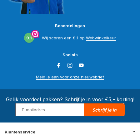
Beoordelingen
9.1
Wij scoren een
9.1
op
Webwinkelkeur
Socials
Meld je aan voor onze nieuwsbrief
Gelijk voordeel pakken? Schrijf je in voor €5,- korting!
Schrijf je in
Klantenservice