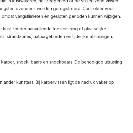
die in kustwateren, het zeegebied of de visserijzone vissen
vangsten eveneens worden geregistreerd. Controleer voor
, omdat vangstlimieten en gesloten perioden kunnen wijzigen.
se kust zonder aanvullende toestemming of plaatselijke
, strandzones, natuurgebieden en tijdelijke afsluitingen.
karper, snoek, baars en snoekbaars. De benodigde uitrusting
n ander kunstaas. Bij karpervissen ligt de nadruk vaker op