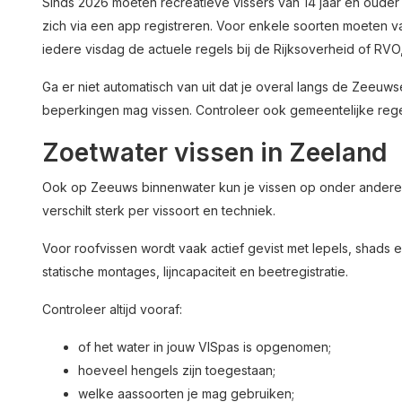
Sinds 2026 moeten recreatieve vissers van 14 jaar en ouder 
zich via een app registreren. Voor enkele soorten moeten 
iedere visdag de actuele regels bij de Rijksoverheid of RVO
Ga er niet automatisch van uit dat je overal langs de Zeeuw
beperkingen mag vissen. Controleer ook gemeentelijke regels
Zoetwater vissen in Zeeland
Ook op Zeeuws binnenwater kun je vissen op onder andere 
verschilt sterk per vissoort en techniek.
Voor roofvissen wordt vaak actief gevist met lepels, shads e
statische montages, lijncapaciteit en beetregistratie.
Controleer altijd vooraf:
of het water in jouw VISpas is opgenomen;
hoeveel hengels zijn toegestaan;
welke aassoorten je mag gebruiken;