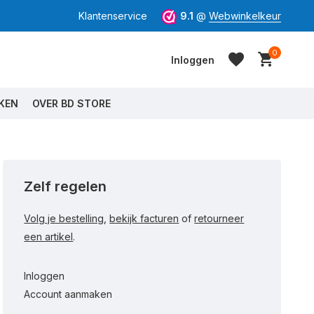
Klantenservice
9.1
@
Webwinkelkeur
0
Inloggen
KEN
OVER BD STORE
Account aanmaken
Zelf regelen
Account aanmaken
Volg je bestelling
,
bekijk facturen
of
retourneer
een artikel
.
Inloggen
Account aanmaken