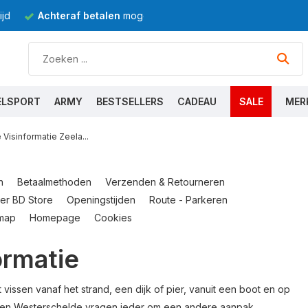
jd
Achteraf betalen
mogelijk
ELSPORT
ARMY
BESTSELLERS
CADEAU
SALE
MER
 Visinformatie Zeela...
n
Betaalmethoden
Verzenden & Retourneren
er BD Store
Openingstijden
Route - Parkeren
emap
Homepage
Cookies
ormatie
vissen vanaf het strand, een dijk of pier, vanuit een boot en op
 en Westerschelde vragen ieder om een andere aanpak.