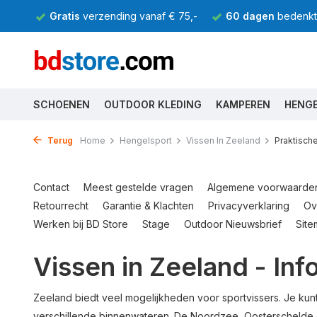
Gratis
verzending vanaf € 75,-
60 dagen
bedenkti
SCHOENEN
OUTDOOR KLEDING
KAMPEREN
HENG
Terug
Home
Hengelsport
Vissen In Zeeland
Praktische
Contact
Meest gestelde vragen
Algemene voorwaarde
Retourrecht
Garantie & Klachten
Privacyverklaring
Ov
Werken bij BD Store
Stage
Outdoor Nieuwsbrief
Sit
Vissen in Zeeland - Inf
Zeeland biedt veel mogelijkheden voor sportvissers. Je kunt 
verschillende binnenwateren. De Noordzee, Oosterschelde