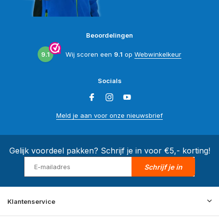
Beoordelingen
9.1
Wij scoren een
9.1
op
Webwinkelkeur
Socials
Meld je aan voor onze nieuwsbrief
Gelijk voordeel pakken? Schrijf je in voor €5,- korting!
Schrijf je in
Klantenservice