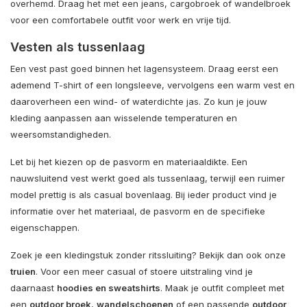
overhemd. Draag het met een jeans, cargobroek of wandelbroek
voor een comfortabele outfit voor werk en vrije tijd.
Vesten als tussenlaag
Een vest past goed binnen het lagensysteem. Draag eerst een
ademend T-shirt of een longsleeve, vervolgens een warm vest en
daaroverheen een wind- of waterdichte jas. Zo kun je jouw
kleding aanpassen aan wisselende temperaturen en
weersomstandigheden.
Let bij het kiezen op de pasvorm en materiaaldikte. Een
nauwsluitend vest werkt goed als tussenlaag, terwijl een ruimer
model prettig is als casual bovenlaag. Bij ieder product vind je
informatie over het materiaal, de pasvorm en de specifieke
eigenschappen.
Zoek je een kledingstuk zonder ritssluiting? Bekijk dan ook onze
truien
. Voor een meer casual of stoere uitstraling vind je
daarnaast
hoodies en sweatshirts
. Maak je outfit compleet met
een
outdoor broek
,
wandelschoenen
of een passende
outdoor