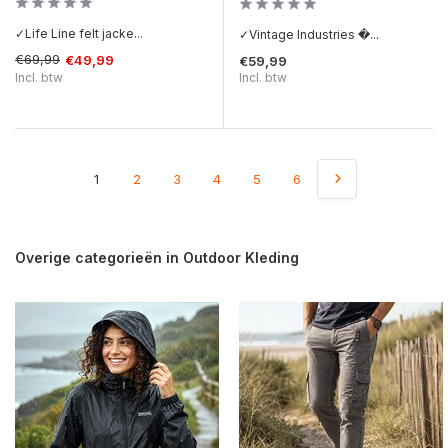
✓Life Line felt jacke...
✓Vintage Industries �...
€69,99
€49,99
€59,99
Incl. btw
Incl. btw
1
2
3
4
5
6
Overige categorieën in Outdoor Kleding