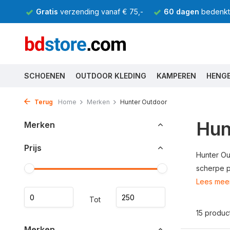
Gratis
verzending vanaf € 75,-
60 dagen
bedenkti
SCHOENEN
OUTDOOR KLEDING
KAMPEREN
HENG
Terug
Home
Merken
Hunter Outdoor
Hun
Merken
Prijs
Hunter Ou
scherpe pr
Lees mee
Tot
15 produc
Merken