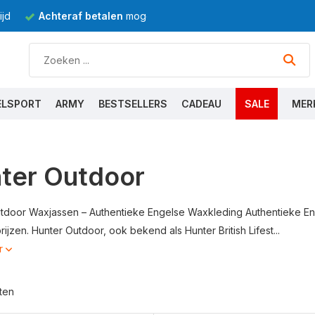
jd
Achteraf betalen
mogelijk
ELSPORT
ARMY
BESTSELLERS
CADEAU
SALE
MER
ter Outdoor
tdoor Waxjassen – Authentieke Engelse Waxkleding Authentieke En
ijzen. Hunter Outdoor, ook bekend als Hunter British Lifest...
r
ten