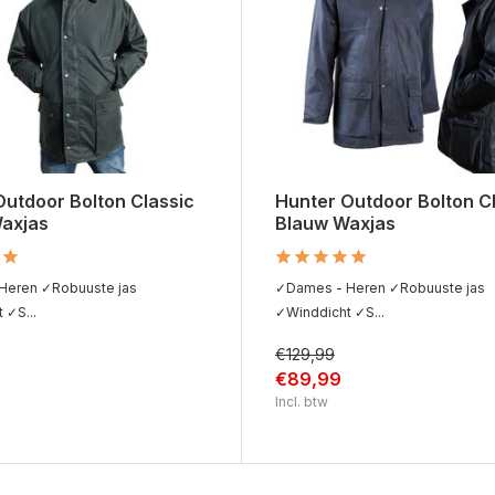
Outdoor Bolton Classic
Hunter Outdoor Bolton C
axjas
Blauw Waxjas
Heren ✓Robuuste jas
✓Dames - Heren ✓Robuuste jas
 ✓S...
✓Winddicht ✓S...
€129,99
€89,99
Incl. btw