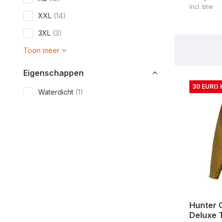
Incl. btw
XXL
(14)
3XL
(3)
Toon meer
Eigenschappen
30 EURO
Waterdicht
(1)
Waterafstotend
(14)
Winddicht
(8)
Hunter 
Deluxe 