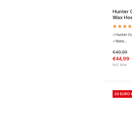
Hunter 
Wax Ho
✓Hunter O
✓Wate...
€49,99
€44,99
Incl. btw
20 EURO