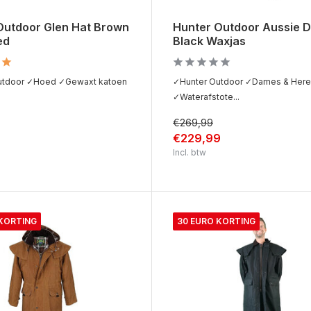
Outdoor Glen Hat Brown
Hunter Outdoor Aussie D
ed
Black Waxjas
utdoor ✓Hoed ✓Gewaxt katoen
✓Hunter Outdoor ✓Dames & Her
✓Waterafstote...
€269,99
€229,99
Incl. btw
 KORTING
30 EURO KORTING