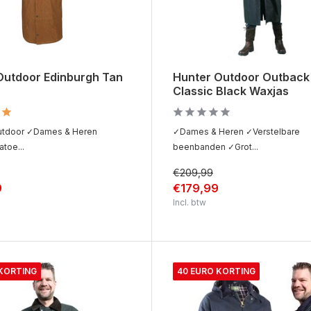
Outdoor Edinburgh Tan
Hunter Outdoor Outback
Classic Black Waxjas
utdoor ✓Dames & Heren
✓Dames & Heren ✓Verstelbare
toe...
beenbanden ✓Grot...
€209,99
9
€179,99
Incl. btw
 KORTING
40 EURO KORTING