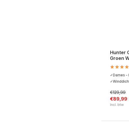
Hunter 
Groen W
✓Dames - 
✓Winddicht
€129,99
€89,99
Incl. btw