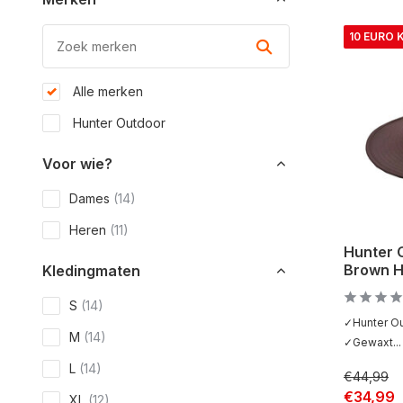
10 EURO 
Alle merken
Hunter Outdoor
Voor wie?
Dames
(14)
Heren
(11)
Hunter 
Brown 
Kledingmaten
S
(14)
✓Hunter O
M
(14)
✓Gewaxt...
L
(14)
€44,99
€34,99
XL
(12)