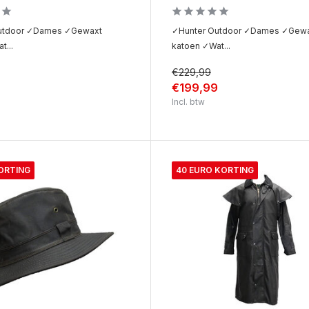
utdoor ✓Dames ✓Gewaxt
✓Hunter Outdoor ✓Dames ✓Gew
t...
katoen ✓Wat...
€229,99
9
€199,99
Incl. btw
ORTING
40 EURO KORTING