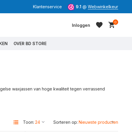
Klantenservice
9.1
@
Webwinkelkeur
0
Inloggen
KEN
OVER BD STORE
Account aanmaken
Account aanmaken
gelse waxjassen van hoge kwaliteit tegen verrassend
Toon:
Sorteren op: