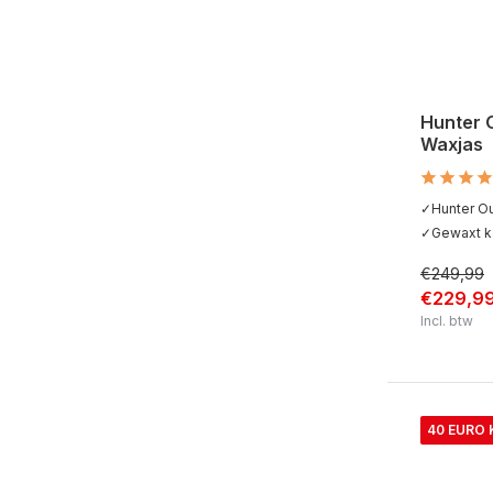
Hunter 
Waxjas
✓Hunter O
✓Gewaxt ka
€249,99
€229,9
Incl. btw
40 EURO