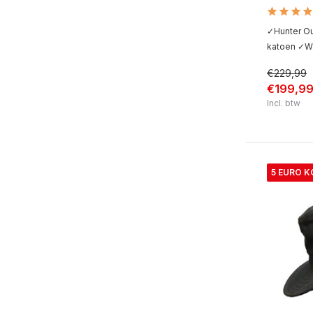
✓Hunter O
katoen ✓Wa
€229,99
€199,9
Incl. btw
5 EURO K