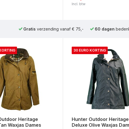
Incl. btw
Gratis
verzending vanaf € 75,-
60 dagen
bedenk
 KORTING
30 EURO KORTING
Outdoor Heritage
Hunter Outdoor Heritage
Tan Waxjas Dames
Deluxe Olive Waxjas Da