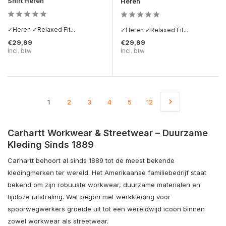
Shirt Heren
Heren
✓Heren ✓Relaxed Fit...
✓Heren ✓Relaxed Fit...
€29,99
€29,99
Incl. btw
Incl. btw
1
2
3
4
5
12
Carhartt Workwear & Streetwear – Duurzame
Kleding Sinds 1889
Carhartt behoort al sinds 1889 tot de meest bekende
kledingmerken ter wereld. Het Amerikaanse familiebedrijf staat
bekend om zijn robuuste workwear, duurzame materialen en
tijdloze uitstraling. Wat begon met werkkleding voor
spoorwegwerkers groeide uit tot een wereldwijd icoon binnen
zowel workwear als streetwear.