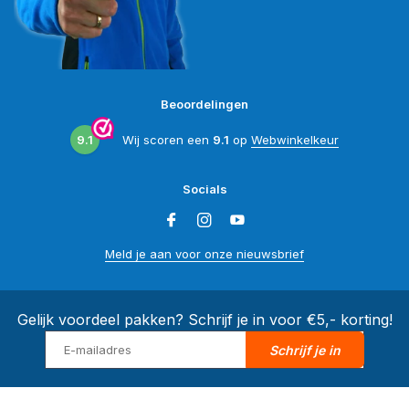
Beoordelingen
9.1
Wij scoren een
9.1
op
Webwinkelkeur
Socials
Meld je aan voor onze nieuwsbrief
Gelijk voordeel pakken? Schrijf je in voor €5,- korting!
Schrijf je in