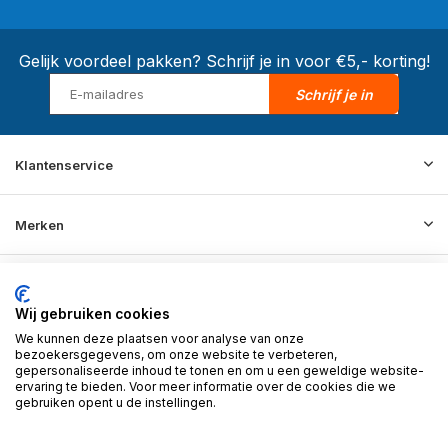
Gelijk voordeel pakken? Schrijf je in voor €5,- korting!
Schrijf je in
Klantenservice
Merken
Informatie
Wij gebruiken cookies
We kunnen deze plaatsen voor analyse van onze
Contact
bezoekersgegevens, om onze website te verbeteren,
gepersonaliseerde inhoud te tonen en om u een geweldige website-
ervaring te bieden. Voor meer informatie over de cookies die we
gebruiken opent u de instellingen.
© 2026 BD Store - Theme By
DMWS
x
Plus+
RSS-feed