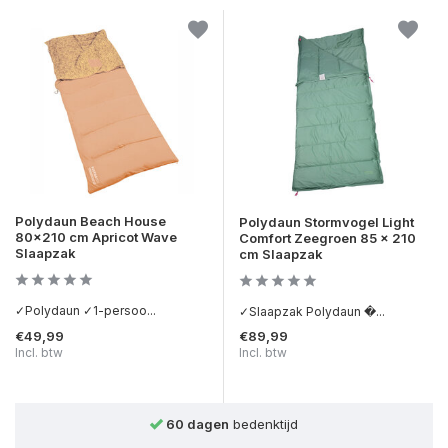
Polydaun Beach House
Polydaun Stormvogel Light
80x210 cm Apricot Wave
Comfort Zeegroen 85 x 210
Slaapzak
cm Slaapzak
✓Polydaun ✓1-persoo...
✓Slaapzak Polydaun �...
€49,99
€89,99
Incl. btw
Incl. btw
60 dagen
bedenktijd