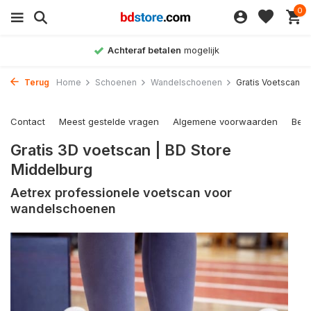
0
Achteraf betalen
mogelijk
Terug
Home
Schoenen
Wandelschoenen
Gratis Voetscan
Contact
Meest gestelde vragen
Algemene voorwaarden
Bet
Gratis 3D voetscan | BD Store
Middelburg
Aetrex professionele voetscan voor
wandelschoenen