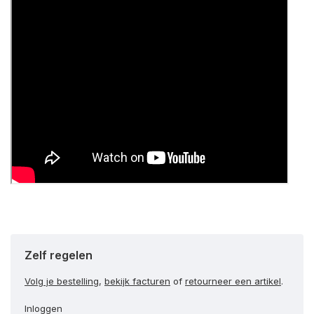
Zelf regelen
Volg je bestelling
,
bekijk facturen
of
retourneer een artikel
.
Inloggen