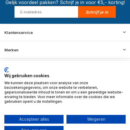
Gelijk voordeel pakken? Schrijf je in voor €5,- korting!
Schrijf je in
Klantenservice
Merken
Informatie
Wij gebruiken cookies
We kunnen deze plaatsen voor analyse van onze
Contact
bezoekersgegevens, om onze website te verbeteren,
gepersonaliseerde inhoud te tonen en om u een geweldige website-
ervaring te bieden. Voor meer informatie over de cookies die we
gebruiken opent u de instellingen.
© 2026 BD Store - Theme By
DMWS
x
Plus+
RSS-feed
Accepteer alles
Weigeren