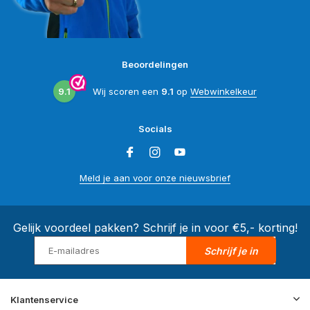
Beoordelingen
9.1
Wij scoren een
9.1
op
Webwinkelkeur
Socials
Meld je aan voor onze nieuwsbrief
Gelijk voordeel pakken? Schrijf je in voor €5,- korting!
Schrijf je in
Klantenservice