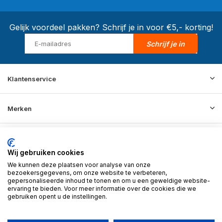
Gelijk voordeel pakken? Schrijf je in voor €5,- korting!
Schrijf je in
Klantenservice
Merken
Informatie
Wij gebruiken cookies
We kunnen deze plaatsen voor analyse van onze
Contact
bezoekersgegevens, om onze website te verbeteren,
gepersonaliseerde inhoud te tonen en om u een geweldige website-
ervaring te bieden. Voor meer informatie over de cookies die we
gebruiken opent u de instellingen.
© 2026 BD Store - Theme By
DMWS
x
Plus+
RSS-feed