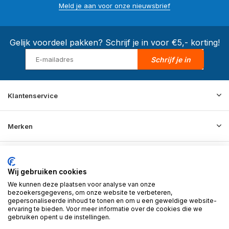
Meld je aan voor onze nieuwsbrief
Gelijk voordeel pakken? Schrijf je in voor €5,- korting!
Schrijf je in
Klantenservice
Merken
Informatie
Wij gebruiken cookies
We kunnen deze plaatsen voor analyse van onze
Contact
bezoekersgegevens, om onze website te verbeteren,
gepersonaliseerde inhoud te tonen en om u een geweldige website-
ervaring te bieden. Voor meer informatie over de cookies die we
gebruiken opent u de instellingen.
© 2026 BD Store - Theme By
DMWS
x
Plus+
RSS-feed