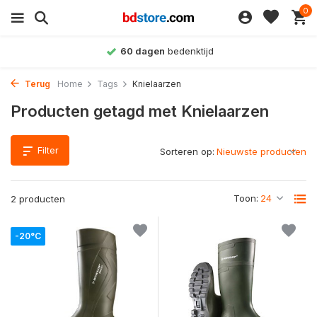
0
60 dagen
bedenktijd
Terug
Home
Tags
Knielaarzen
Producten getagd met Knielaarzen
Filter
Sorteren op:
Toon:
2 producten
-20°C