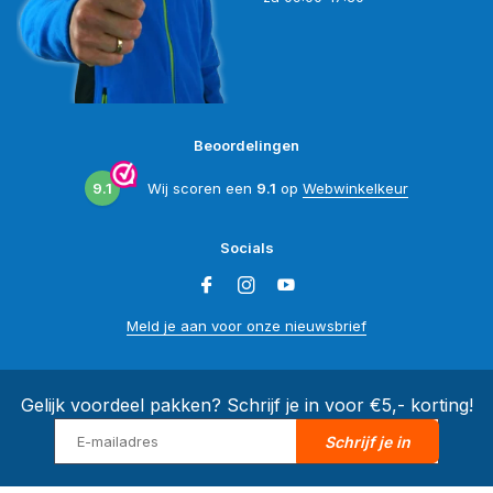
Beoordelingen
9.1
Wij scoren een
9.1
op
Webwinkelkeur
Socials
Meld je aan voor onze nieuwsbrief
Gelijk voordeel pakken? Schrijf je in voor €5,- korting!
Schrijf je in