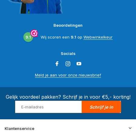
Beoordelingen
9.1
Wij scoren een
9.1
op
Webwinkelkeur
Socials
Meld je aan voor onze nieuwsbrief
Gelijk voordeel pakken? Schrijf je in voor €5,- korting!
Schrijf je in
Klantenservice