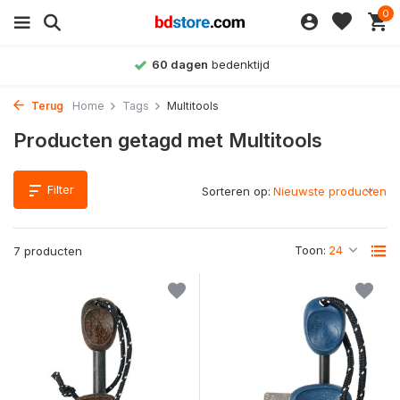
0
60 dagen
bedenktijd
Terug
Home
Tags
Multitools
Producten getagd met Multitools
Filter
Sorteren op:
Toon:
7 producten