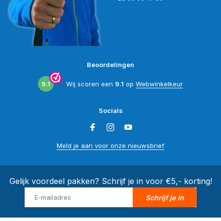
Beoordelingen
9.1
Wij scoren een
9.1
op
Webwinkelkeur
Socials
Meld je aan voor onze nieuwsbrief
Gelijk voordeel pakken? Schrijf je in voor €5,- korting!
Schrijf je in