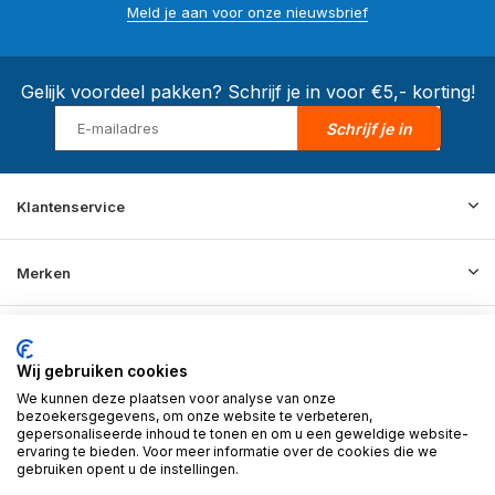
Meld je aan voor onze nieuwsbrief
Gelijk voordeel pakken? Schrijf je in voor €5,- korting!
Schrijf je in
Klantenservice
Merken
Informatie
Wij gebruiken cookies
We kunnen deze plaatsen voor analyse van onze
Contact
bezoekersgegevens, om onze website te verbeteren,
gepersonaliseerde inhoud te tonen en om u een geweldige website-
ervaring te bieden. Voor meer informatie over de cookies die we
gebruiken opent u de instellingen.
© 2026 BD Store - Theme By
DMWS
x
Plus+
RSS-feed