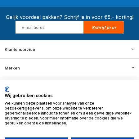
Gelijk voordeel pakken? Schrijf je in voor €5,- korting!
Schrijf je in
Klantenservice
Merken
Informatie
Wij gebruiken cookies
We kunnen deze plaatsen voor analyse van onze
Contact
bezoekersgegevens, om onze website te verbeteren,
gepersonaliseerde inhoud te tonen en om u een geweldige website-
ervaring te bieden. Voor meer informatie over de cookies die we
gebruiken opent u de instellingen.
© 2026 BD Store - Theme By
DMWS
x
Plus+
RSS-feed