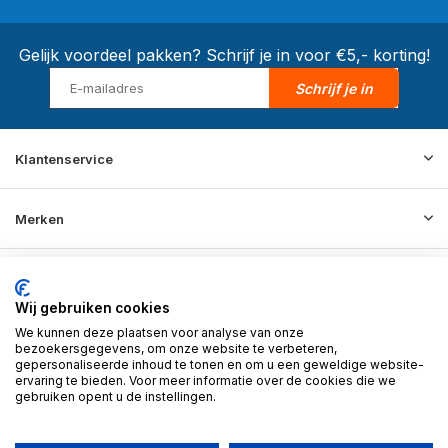
Gelijk voordeel pakken? Schrijf je in voor €5,- korting!
Schrijf je in
Klantenservice
Merken
Informatie
Wij gebruiken cookies
We kunnen deze plaatsen voor analyse van onze
Contact
bezoekersgegevens, om onze website te verbeteren,
gepersonaliseerde inhoud te tonen en om u een geweldige website-
ervaring te bieden. Voor meer informatie over de cookies die we
gebruiken opent u de instellingen.
© 2026 BD Store - Theme By
DMWS
x
Plus+
RSS-feed