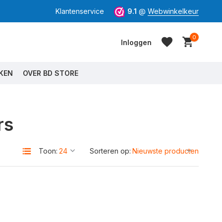
Klantenservice
9.1
@
Webwinkelkeur
0
Inloggen
KEN
OVER BD STORE
rs
Account aanmaken
Account aanmaken
Toon:
Sorteren op: