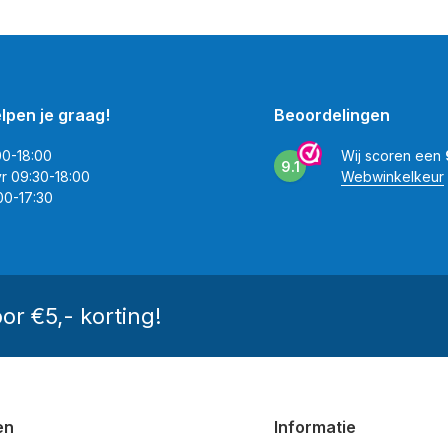
elpen je graag!
Beoordelingen
00-18:00
Wij scoren een
9.1
vr 09:30-18:00
Webwinkelkeur
00-17:30
oor €5,- korting!
en
Informatie