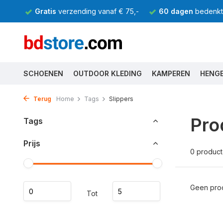
Gratis
verzending vanaf € 75,-
60 dagen
bedenkti
SCHOENEN
OUTDOOR KLEDING
KAMPEREN
HENG
Terug
Home
Tags
Slippers
Pro
Tags
Prijs
0 produc
Geen prod
Tot