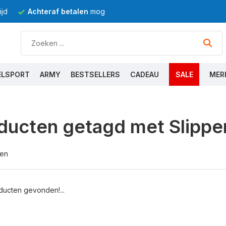
jd
Achteraf betalen
mogelijk
ELSPORT
ARMY
BESTSELLERS
CADEAU
SALE
MER
ducten getagd met Slippe
ten
ucten gevonden!...