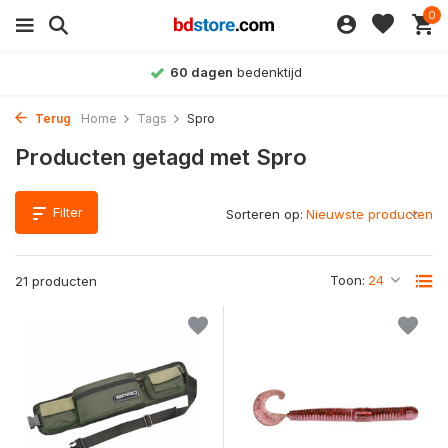
0
60 dagen
bedenktijd
Terug
Home
Tags
Spro
Producten getagd met Spro
Filter
Sorteren op:
Toon:
21 producten