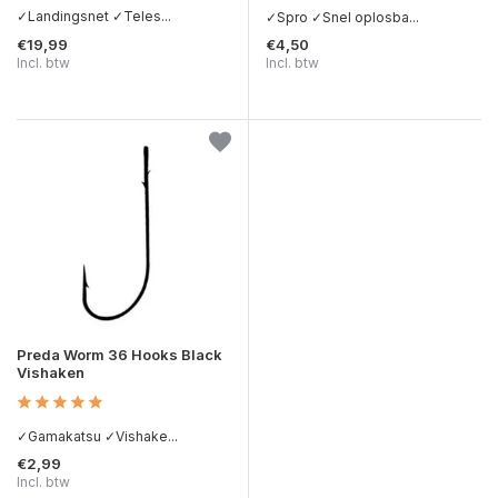
✓Landingsnet ✓Teles...
✓Spro ✓Snel oplosba...
€19,99
€4,50
Incl. btw
Incl. btw
Preda Worm 36 Hooks Black
Vishaken
✓Gamakatsu ✓Vishake...
€2,99
Incl. btw