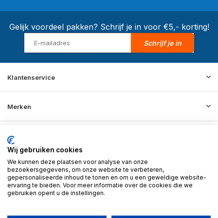
Gelijk voordeel pakken? Schrijf je in voor €5,- korting!
Schrijf je in
Klantenservice
Merken
Informatie
Wij gebruiken cookies
We kunnen deze plaatsen voor analyse van onze
Contact
bezoekersgegevens, om onze website te verbeteren,
gepersonaliseerde inhoud te tonen en om u een geweldige website-
ervaring te bieden. Voor meer informatie over de cookies die we
gebruiken opent u de instellingen.
© 2026 BD Store - Theme By
DMWS
x
Plus+
RSS-feed