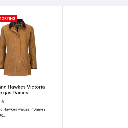
 KORTING
and Hawkes Victoria
axjas Dames
nd Hawkes waxjas ✓Dames
K...