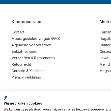
Klantenservice
Merk
Contact
Carhart
Meest gestelde vragen (FAQ)
Regatt
Algemene voorwaarden
Hunter
Betaalmethoden
Grispor
Verzenden & Retourneren
Lowa
Retourrecht
Meindl
Garantie & Klachten
Magn
Privacy verklaring
Wij gebruiken cookies
© 2026 BD Store - Theme By
DMWS
x
Plus+
We kunnen deze plaatsen voor analyse van onze bezoekersgegevens, o