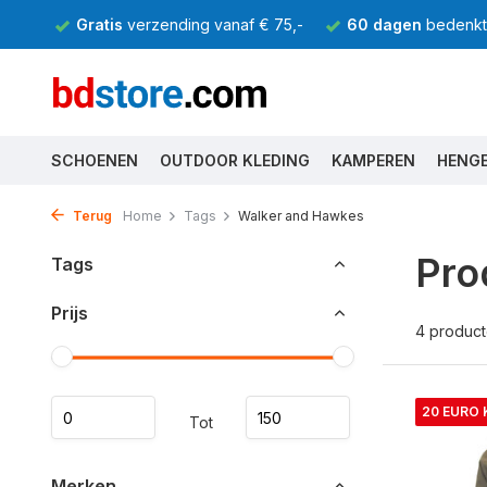
Gratis
verzending vanaf € 75,-
60 dagen
bedenkti
SCHOENEN
OUTDOOR KLEDING
KAMPEREN
HENG
Terug
Home
Tags
Walker and Hawkes
Pro
Tags
Prijs
4 produc
20 EURO
Tot
Merken