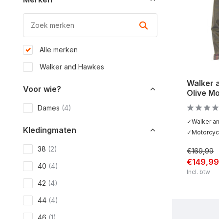
Alle merken
Walker and Hawkes
Walker 
Voor wie?
Olive M
Dames
(4)
✓Walker a
Kledingmaten
✓Motorcycl
38
(2)
€169,99
€149,99
40
(4)
Incl. btw
42
(4)
44
(4)
46
(1)