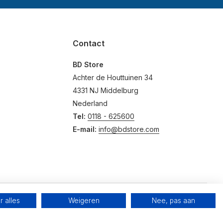
Contact
BD Store
Achter de Houttuinen 34
4331 NJ Middelburg
Nederland
Tel:
0118 - 625600
E-mail:
info@bdstore.com
 alles
Weigeren
Nee, pas aan