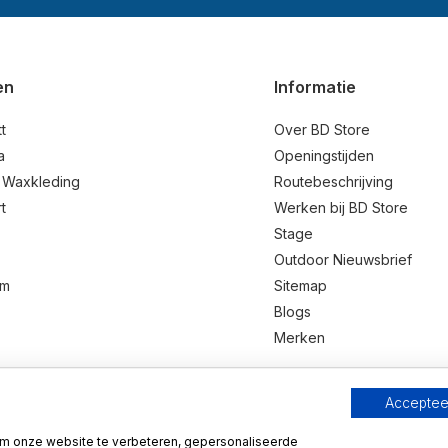
en
Informatie
t
Over BD Store
a
Openingstijden
 Waxkleding
Routebeschrijving
t
Werken bij BD Store
Stage
Outdoor Nieuwsbrief
um
Sitemap
Blogs
Merken
Accepteer
9.1
Wij scoren een
9.1
op
Webwinkelkeur
m onze website te verbeteren, gepersonaliseerde