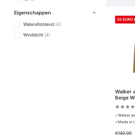
Eigenschappen
20 EURO
Waterafstotend
(4)
Winddicht
(4)
Walker 
Beige W
✓Walker a
✓Made in U
€149,99