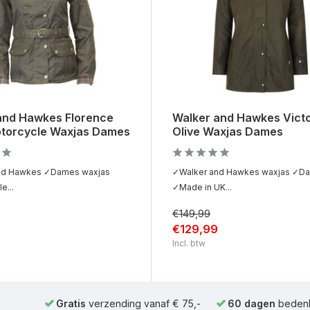
and Hawkes Florence
Walker and Hawkes Victo
otorcycle Waxjas Dames
Olive Waxjas Dames
nd Hawkes ✓Dames waxjas
✓Walker and Hawkes waxjas ✓D
e...
✓Made in UK...
€149,99
€129,99
Incl. btw
Gratis
verzending vanaf € 75,-
60 dagen
bedenk