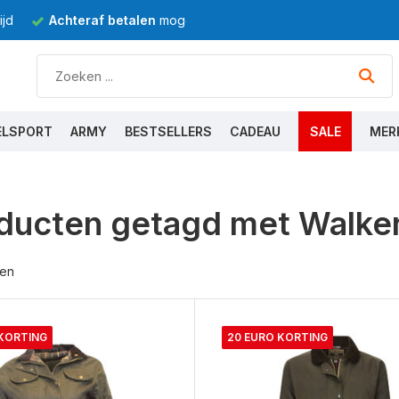
jd
Achteraf betalen
mogelijk
ELSPORT
ARMY
BESTSELLERS
CADEAU
SALE
MER
ducten getagd met Walke
ten
 KORTING
20 EURO KORTING