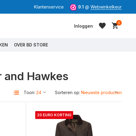
Klantenservice
9.1
@
Webwinkelkeur
0
Inloggen
KEN
OVER BD STORE
r and Hawkes
Account aanmaken
Account aanmaken
Toon:
Sorteren op:
20 EURO KORTING