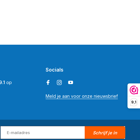
Socials
9.1
op
Meld je aan voor onze nieuwsbrief
9,1
Schrijf je in