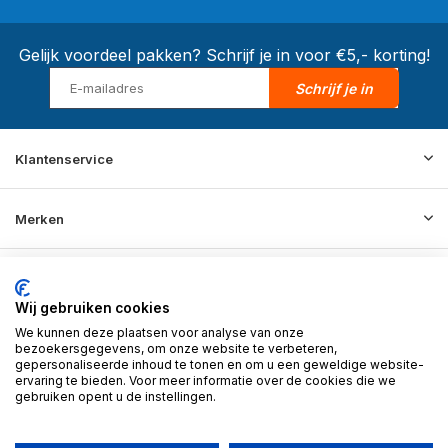
Gelijk voordeel pakken? Schrijf je in voor €5,- korting!
Schrijf je in
Klantenservice
Merken
Informatie
Wij gebruiken cookies
We kunnen deze plaatsen voor analyse van onze
Contact
bezoekersgegevens, om onze website te verbeteren,
gepersonaliseerde inhoud te tonen en om u een geweldige website-
ervaring te bieden. Voor meer informatie over de cookies die we
gebruiken opent u de instellingen.
© 2026 BD Store - Theme By
DMWS
x
Plus+
RSS-feed