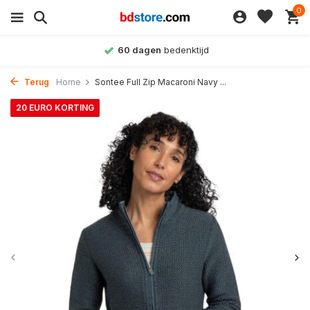
0
denktijd
Achteraf betalen
Terug
Home
Sontee Full Zip Macaroni Navy ...
20 EURO KORTING