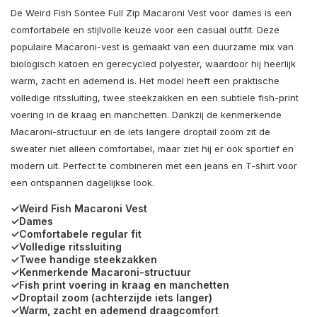
De
Weird Fish
Sontee Full Zip Macaroni Vest voor dames is een
comfortabele en stijlvolle keuze voor een casual outfit. Deze
populaire Macaroni-vest is gemaakt van een duurzame mix van
biologisch katoen en gerecycled polyester, waardoor hij heerlijk
warm, zacht en ademend is. Het model heeft een praktische
volledige ritssluiting, twee steekzakken en een subtiele fish-print
voering in de kraag en manchetten. Dankzij de kenmerkende
Macaroni-structuur en de iets langere droptail zoom zit de
sweater niet alleen comfortabel, maar ziet hij er ook sportief en
modern uit. Perfect te combineren met een jeans en T-shirt voor
een ontspannen dagelijkse look.
✓Weird Fish Macaroni Vest
✓Dames
✓Comfortabele regular fit
✓Volledige ritssluiting
✓Twee handige steekzakken
✓Kenmerkende Macaroni-structuur
✓Fish print voering in kraag en manchetten
✓Droptail zoom (achterzijde iets langer)
✓Warm, zacht en ademend draagcomfort