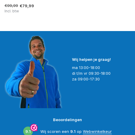
€99,99
€79,99
Incl. btw
Wij helpen je graag!
ma 13:00-18:00
di t/m vr 09:30-18:00
za 09:00-17:30
Beoordelingen
9.1
Wij scoren een
9.1
op
Webwinkelkeur