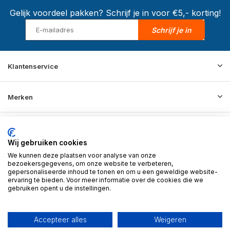
Gelijk voordeel pakken? Schrijf je in voor €5,- korting!
Schrijf je in
Klantenservice
Merken
Informatie
Wij gebruiken cookies
We kunnen deze plaatsen voor analyse van onze
Contact
bezoekersgegevens, om onze website te verbeteren,
gepersonaliseerde inhoud te tonen en om u een geweldige website-
ervaring te bieden. Voor meer informatie over de cookies die we
gebruiken opent u de instellingen.
© 2026 BD Store - Theme By
DMWS
x
Plus+
RSS-feed
Accepteer alles
Weigeren