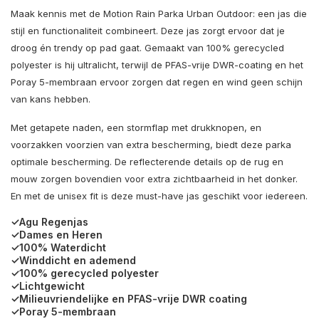
Maak kennis met de Motion Rain Parka Urban Outdoor: een jas die
stijl en functionaliteit combineert. Deze jas zorgt ervoor dat je
droog én trendy op pad gaat. Gemaakt van 100% gerecycled
polyester is hij ultralicht, terwijl de PFAS-vrije DWR-coating en het
Poray 5-membraan ervoor zorgen dat regen en wind geen schijn
van kans hebben.
Met getapete naden, een stormflap met drukknopen, en
voorzakken voorzien van extra bescherming, biedt deze parka
optimale bescherming. De reflecterende details op de rug en
mouw zorgen bovendien voor extra zichtbaarheid in het donker.
En met de unisex fit is deze must-have jas geschikt voor iedereen.
✓Agu Regenjas
✓Dames en Heren
✓100% Waterdicht
✓Winddicht en ademend
✓100% gerecycled polyester
✓Lichtgewicht
✓Milieuvriendelijke en PFAS-vrije DWR coating
✓Poray 5-membraan