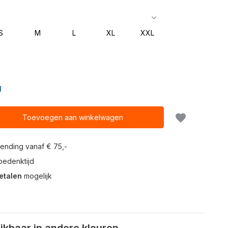
S
M
L
XL
XXL
N
Toevoegen aan winkelwagen
ending vanaf € 75,-
edenktijd
etalen
mogelijk
kbaar in andere kleuren