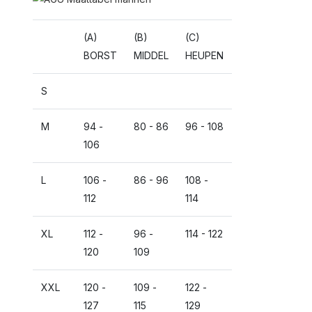
(A)
(B)
(C)
BORST
MIDDEL
HEUPEN
S
M
94 -
80 - 86
96 - 108
106
L
106 -
86 - 96
108 -
112
114
XL
112 -
96 -
114 - 122
120
109
XXL
120 -
109 -
122 -
127
115
129