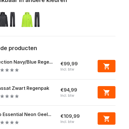
rde producten
ction Navy/Blue Rege...
€99,99
Incl. btw
assat Zwart Regenpak
€94,99
Incl. btw
 Essential Neon Geel...
€109,99
Incl. btw