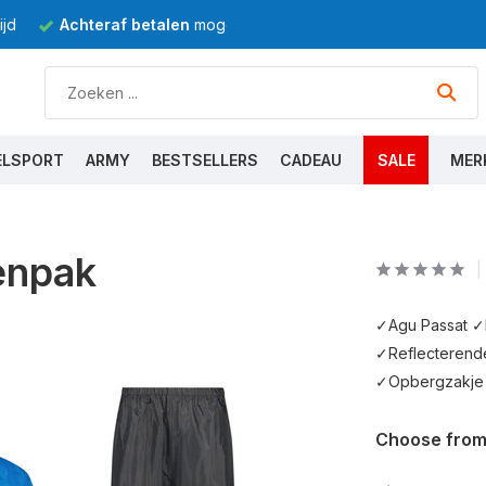
jd
Achteraf betalen
mogelijk
ELSPORT
ARMY
BESTSELLERS
CADEAU
SALE
MER
enpak
✓Agu Passat ✓
✓Reflecterende 
✓Opbergzakje 
Choose from