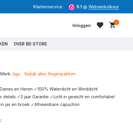
Klantenservice
9.1
@
Webwinkelkeur
0
Inloggen
KEN
OVER BD STORE
Merk:
Agu
Bekijk alles Regenpakken
Account aanmaken
Account aanmaken
Dames en Heren ✓100% Waterdicht en Winddicht
details ✓3 jaar Garantie ✓Licht in gewicht en comfortabel
in jas en broek ✓Afneembare capuchon
: