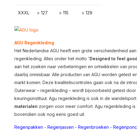
XXXL
> 127
> 115
> 129
AGU Regenkleding
Het Nederlandse AGU heeft een grote verscheidenheid aan arti
regenkleding. Alles onder het motto '
Designed to feel goo
aan het zoeken naar verbeteringen en ontwikkelen van pr
daarbij onmisbaar. Alle producten van AGU worden getest e
markt komen. Deze kwaliteitscontroles gaan ook na de intro
Outerwear – regenkleding – wordt bijvoorbeeld getest do
keuringsinstituut. Agu regenkleding is ook in de wandelspor
materialen
zorgen voor meer comfort. Agu regenkleding is
bovendien ook nog eens goed uit.
Regenpakken
-
Regenjassen
-
Regenbroeken
-
Regenponc