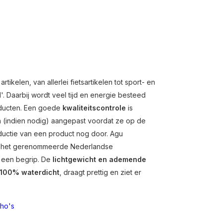
kelen, van allerlei fietsartikelen tot sport- en
d
'. Daarbij wordt veel tijd en energie besteed
oducten. Een goede
kwaliteitscontrole
is
n (indien nodig) aangepast voordat ze op de
ductie van een product nog door. Agu
or het gerenommeerde Nederlandse
t een begrip. De
lichtgewicht en ademende
100% waterdicht
, draagt prettig en ziet er
ho's