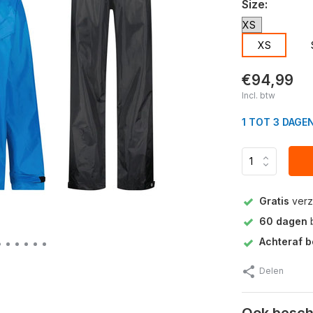
Size:
XS
€94,99
Incl. btw
1 TOT 3 DAGE
Gratis
verz
60 dagen
b
Achteraf b
Delen
Ook beschi