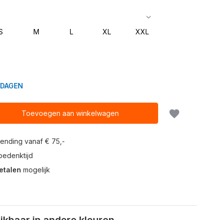
S
M
L
XL
XXL
KDAGEN
Toevoegen aan winkelwagen
ending vanaf € 75,-
edenktijd
etalen
mogelijk
kbaar in andere kleuren