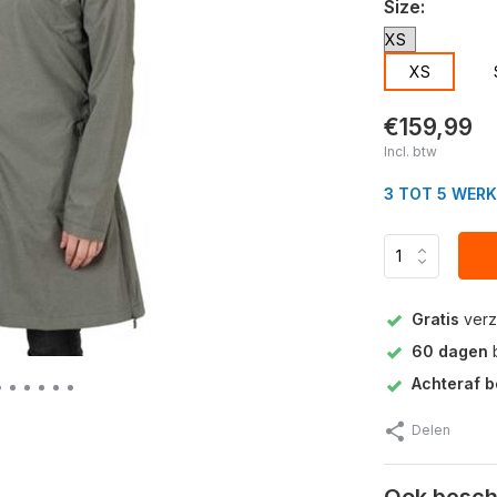
Size:
XS
€159,99
Incl. btw
3 TOT 5 WER
Gratis
verz
60 dagen
b
Achteraf b
Delen
Ook beschi