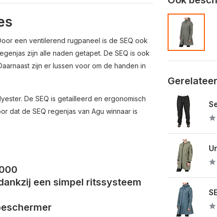
es
Door een ventilerend rugpaneel is de SEQ ook
genjas zijn alle naden getapet. De SEQ is ook
Daarnaast zijn er lussen voor om de handen in
Gerelatee
lyester. De SEQ is getailleerd en ergonomisch
Se
r dat de SEQ regenjas van Agu winnaar is
Ur
5000
ankzij een simpel ritssysteem
SE
nbeschermer