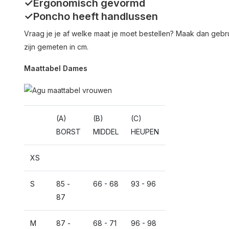
✓Ergonomisch gevormd
✓Poncho heeft handlussen
Vraag je je af welke maat je moet bestellen? Maak dan geb
zijn gemeten in cm.
Maattabel Dames
(A)
(B)
(C)
BORST
MIDDEL
HEUPEN
XS
S
85 -
66 - 68
93 - 96
87
M
87 -
68 - 71
96 - 98