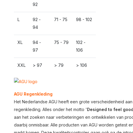
92
L
92 -
71 - 75
98 - 102
94
XL
94 -
75 - 79
102 -
97
106
XXL
> 97
> 79
> 106
AGU Regenkleding
Het Nederlandse AGU heeft een grote verscheidenheid aan arti
regenkleding. Alles onder het motto '
Designed to feel goo
aan het zoeken naar verbeteringen en ontwikkelen van pr
daarbij onmisbaar. Alle producten van AGU worden getest e
markt komen. Deze kwaliteitscontroles gaan ook na de intro