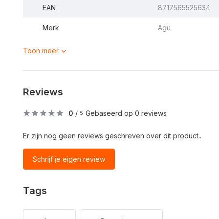
EAN
8717565525634
Merk
Agu
Toon meer
Reviews
0
/
Gebaseerd op 0 reviews
5
Er zijn nog geen reviews geschreven over dit product..
Schrijf je eigen review
Tags