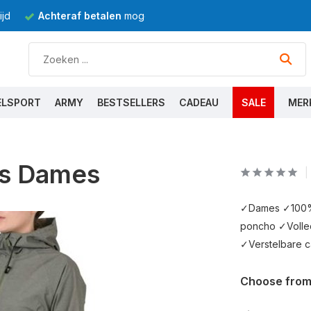
jd
Achteraf betalen
mogelijk
ELSPORT
ARMY
BESTSELLERS
CADEAU
SALE
MER
as Dames
✓Dames ✓100% 
poncho ✓Volle
✓Verstelbare 
Choose from