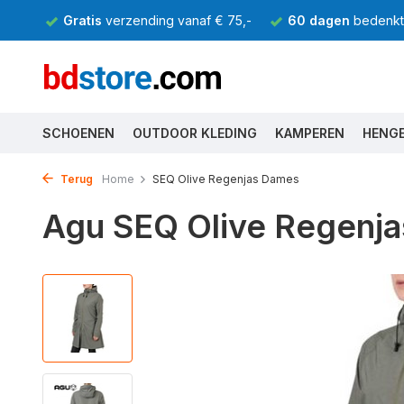
Gratis
verzending vanaf € 75,-
60 dagen
bedenkti
SCHOENEN
OUTDOOR KLEDING
KAMPEREN
HENG
Terug
Home
SEQ Olive Regenjas Dames
Agu SEQ Olive Regenj