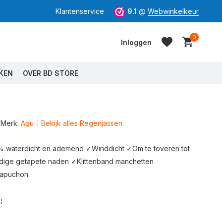
Klantenservice
9.1
@
Webwinkelkeur
0
Inloggen
KEN
OVER BD STORE
Merk:
Agu
Bekijk alles Regenjassen
Account aanmaken
Account aanmaken
waterdicht en ademend ✓Winddicht ✓Om te toveren tot
dige getapete naden ✓Klittenband manchetten
capuchon
: