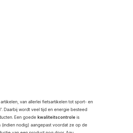
kelen, van allerlei fietsartikelen tot sport- en
d
'. Daarbij wordt veel tijd en energie besteed
oducten. Een goede
kwaliteitscontrole
is
n (indien nodig) aangepast voordat ze op de
ductie van een product nog door. Agu