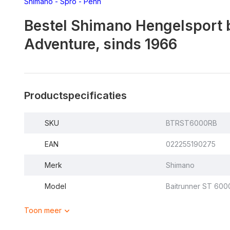
Shimano
-
Spro
-
Penn
Bestel Shimano Hengelsport b
Adventure, sinds 1966
Productspecificaties
SKU
BTRST6000RB
EAN
022255190275
Merk
Shimano
Model
Baitrunner ST 600
Toon meer