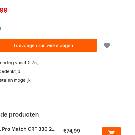
,99
N
Toevoegen aan winkelwagen
ending vanaf € 75,-
edenktijd
etalen
mogelijk
rde producten
 Pro Match CRF 330 2...
€74,99