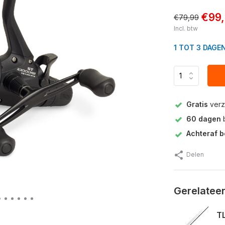
€99
€79,99
Incl. btw
1 TOT 3 DAGE
Gratis
verz
60 dagen
b
Achteraf b
Delen
Gerelatee
TL