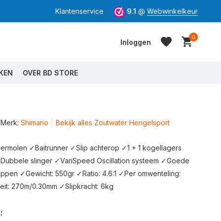
Klantenservice
9.1
@
Webwinkelkeur
0
Inloggen
KEN
OVER BD STORE
Merk:
Shimano
Bekijk alles Zoutwater Hengelsport
Account aanmaken
Account aanmaken
rmolen ✓Baitrunner ✓Slip achterop ✓1 + 1 kogellagers
Dubbele slinger ✓VariSpeed Oscillation systeem ✓Goede
pen ✓Gewicht: 550gr ✓Ratio: 4.6:1 ✓Per omwenteling:
it: 270m/0.30mm ✓Slipkracht: 6kg
: