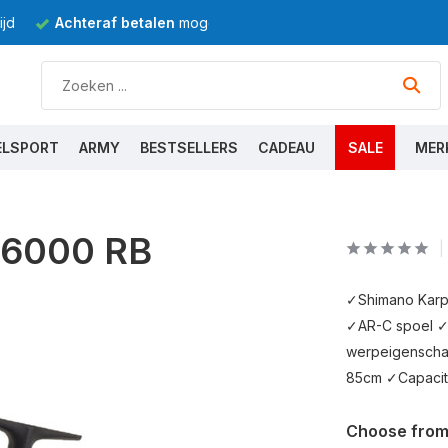
jd
Achteraf betalen
mogelijk
ELSPORT
ARMY
BESTSELLERS
CADEAU
SALE
MER
 6000 RB
✓Shimano Karpe
✓AR-C spoel ✓
werpeigenschap
85cm ✓Capacite
Choose from