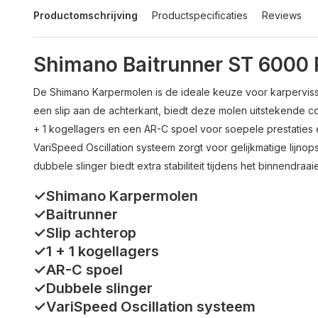
Productomschrijving
Productspecificaties
Reviews
Shimano Baitrunner ST 6000
De Shimano Karpermolen is de ideale keuze voor karperviss
een slip aan de achterkant, biedt deze molen uitstekende co
+ 1 kogellagers en een AR-C spoel voor soepele prestaties
VariSpeed Oscillation systeem zorgt voor gelijkmatige lijnop
dubbele slinger biedt extra stabiliteit tijdens het binnendraai
✓Shimano Karpermolen
✓Baitrunner
✓Slip achterop
✓1 + 1 kogellagers
✓AR-C spoel
✓Dubbele slinger
✓VariSpeed Oscillation systeem