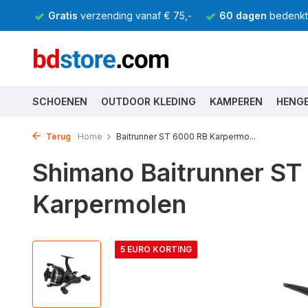
Gratis
verzending vanaf € 75,-
60 dagen
bedenkti
SCHOENEN
OUTDOOR KLEDING
KAMPEREN
HENG
Terug
Home
Baitrunner ST 6000 RB Karpermo...
Shimano Baitrunner ST
Karpermolen
5 EURO KORTING