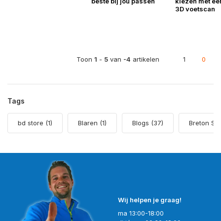
beste bij jou passen
kiezen met een
3D voetscan
Toon
1
-
5
van
-4
artikelen
1
0
Tags
bd store
(1)
Blaren
(1)
Blogs
(37)
Breton St
Wij helpen je graag!
ma 13:00-18:00