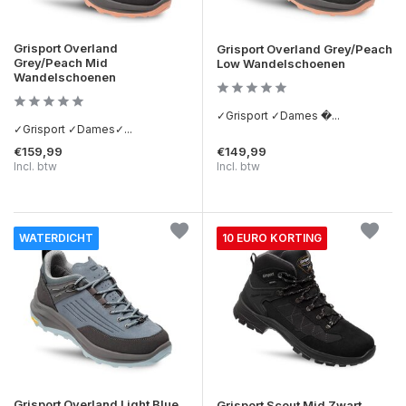
Grisport Overland
Grisport Overland Grey/Peach
Grey/Peach Mid
Low Wandelschoenen
Wandelschoenen
✓Grisport ✓Dames �...
✓Grisport ✓Dames✓...
€159,99
€149,99
Incl. btw
Incl. btw
WATERDICHT
10 EURO KORTING
Grisport Overland Light Blue
Grisport Scout Mid Zwart