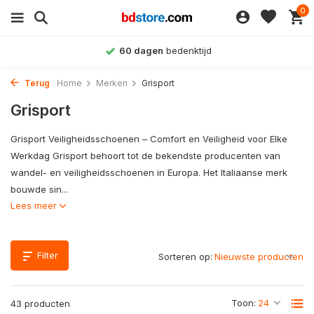
0
d
Achteraf betalen
mogelij
Terug
Home
Merken
Grisport
Grisport
Grisport Veiligheidsschoenen – Comfort en Veiligheid voor Elke
Werkdag Grisport behoort tot de bekendste producenten van
wandel- en veiligheidsschoenen in Europa. Het Italiaanse merk
bouwde sin...
Lees meer
Filter
Sorteren op:
Toon:
43 producten