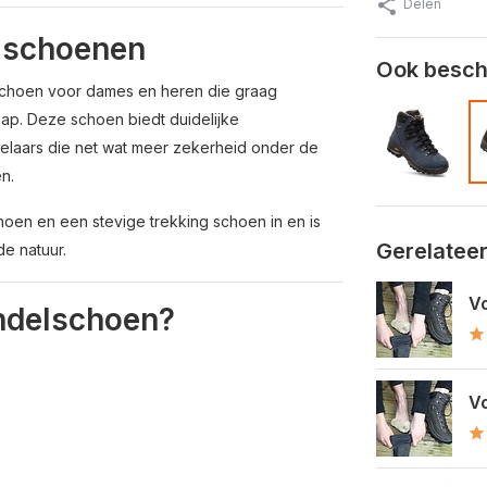
Delen
lschoenen
Ook beschi
schoen voor dames en heren die graag
hap. Deze schoen biedt duidelijke
ndelaars die net wat meer zekerheid onder de
n.
oen en een stevige trekking schoen in en is
Gerelatee
e natuur.
Vo
ndelschoen?
Vo