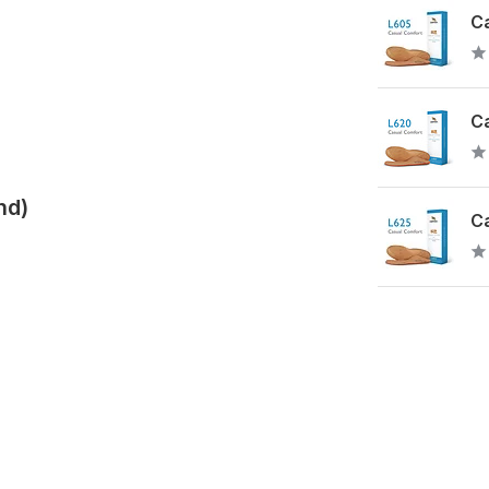
Ca
Ca
nd)
Ca