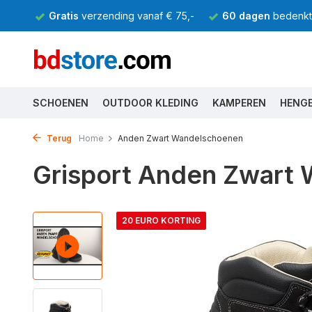
Gratis
verzending vanaf € 75,-
60 dagen
bedenkti
SCHOENEN
OUTDOOR KLEDING
KAMPEREN
HENG
Terug
Home
Anden Zwart Wandelschoenen
Grisport Anden Zwart
20 EURO KORTING