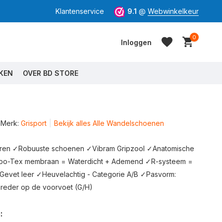
Klantenservice
9.1
@
Webwinkelkeur
0
Inloggen
KEN
OVER BD STORE
Merk:
Grisport
Bekijk alles Alle Wandelschoenen
Account aanmaken
Account aanmaken
en ✓Robuuste schoenen ✓Vibram Gripzool ✓Anatomische
po-Tex membraan = Waterdicht + Ademend ✓R-systeem =
✓Gevet leer ✓Heuvelachtig - Categorie A/B ✓Pasvorm:
Breder op de voorvoet (G/H)
: