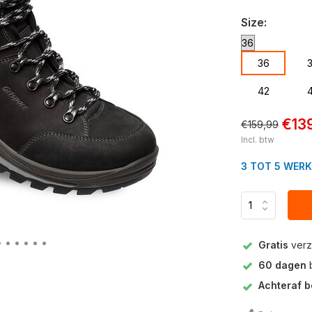
Size:
36
42
€13
€159,99
Incl. btw
3 TOT 5 WER
Gratis
verz
60 dagen
b
Achteraf b