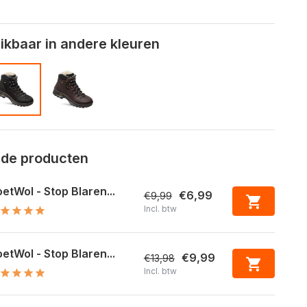
kbaar in andere kleuren
rde producten
etWol - Stop Blaren...
€6,99
€9,99
Incl. btw
etWol - Stop Blaren...
€9,99
€13,98
Incl. btw