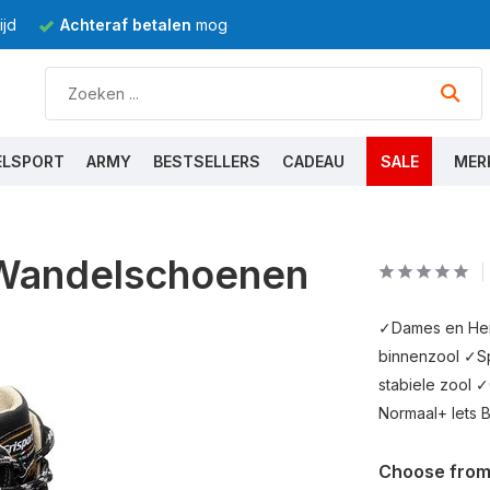
jd
Achteraf betalen
mogelijk
ELSPORT
ARMY
BESTSELLERS
CADEAU
SALE
MER
 Wandelschoenen
✓Dames en Her
binnenzool ✓S
stabiele zool 
Normaal+ Iets 
Choose from