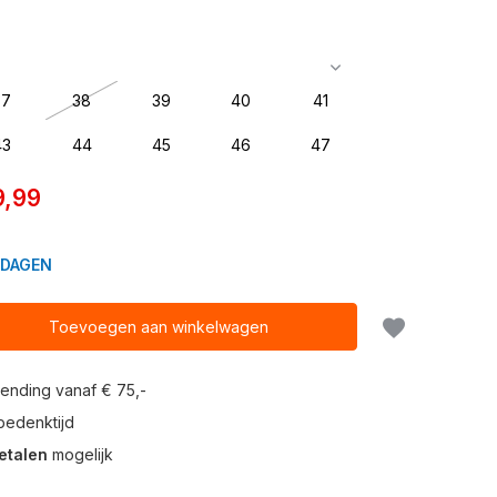
37
38
39
40
41
43
44
45
46
47
9,99
KDAGEN
Toevoegen aan winkelwagen
ending vanaf € 75,-
edenktijd
etalen
mogelijk