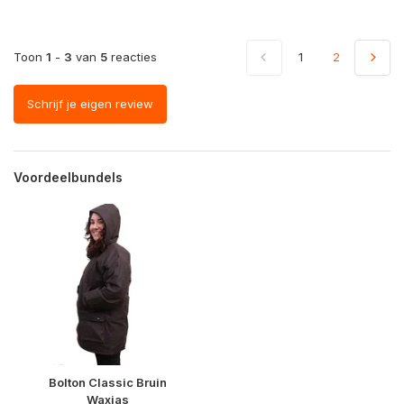
Toon
1
-
3
van
5
reacties
1
2
Schrijf je eigen review
Voordeelbundels
Bolton Classic Bruin
Waxjas