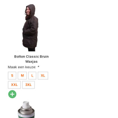
Bolton Classic Bruin
Waxjas
Maak een keuze:
*
S
M
L
XL
XXL
3XL