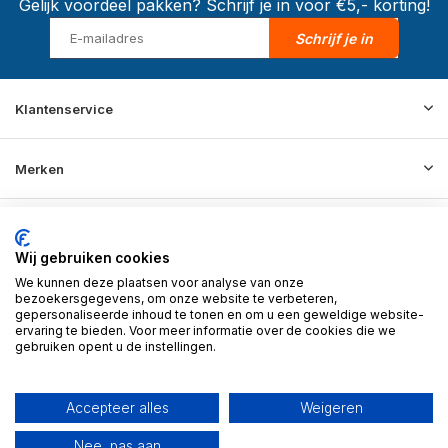
Gelijk voordeel pakken? Schrijf je in voor €5,- korting!
Schrijf je in
Klantenservice
Merken
Informatie
Wij gebruiken cookies
We kunnen deze plaatsen voor analyse van onze
Contact
bezoekersgegevens, om onze website te verbeteren,
gepersonaliseerde inhoud te tonen en om u een geweldige website-
ervaring te bieden. Voor meer informatie over de cookies die we
gebruiken opent u de instellingen.
© 2026 BD Store - Theme By
DMWS
x
Plus+
RSS-feed
Accepteer alles
Weigeren
Nee, pas aan