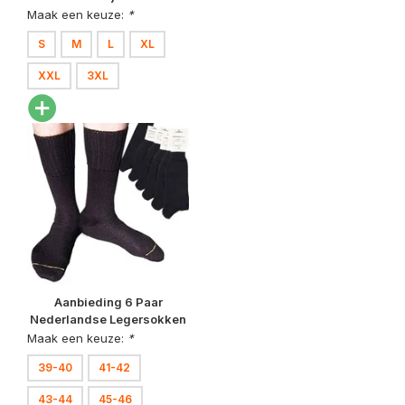
Maak een keuze:
*
S
M
L
XL
XXL
3XL
Aanbieding 6 Paar
Nederlandse Legersokken
Zwart
Maak een keuze:
*
39-40
41-42
43-44
45-46