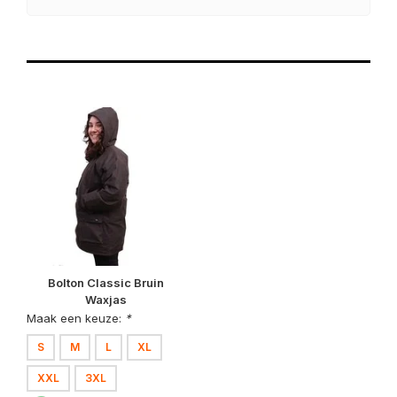
Bolton Classic Bruin
Waxjas
Maak een keuze:
*
S
M
L
XL
XXL
3XL