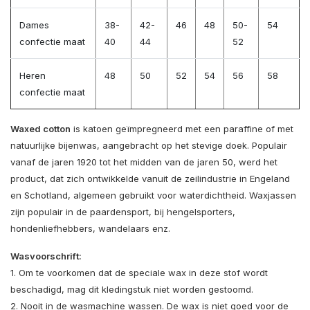
Dames
38-
42-
46
48
50-
54
confectie maat
40
44
52
Heren
48
50
52
54
56
58
confectie maat
Waxed cotton
is katoen geïmpregneerd met een paraffine of met
natuurlijke bijenwas, aangebracht op het stevige doek. Populair
vanaf de jaren 1920 tot het midden van de jaren 50, werd het
product, dat zich ontwikkelde vanuit de zeilindustrie in Engeland
en Schotland, algemeen gebruikt voor waterdichtheid. Waxjassen
zijn populair in de paardensport, bij hengelsporters,
hondenliefhebbers, wandelaars enz.
Wasvoorschrift:
1. Om te voorkomen dat de speciale wax in deze stof wordt
beschadigd, mag dit kledingstuk niet worden gestoomd.
2. Nooit in de wasmachine wassen. De wax is niet goed voor de