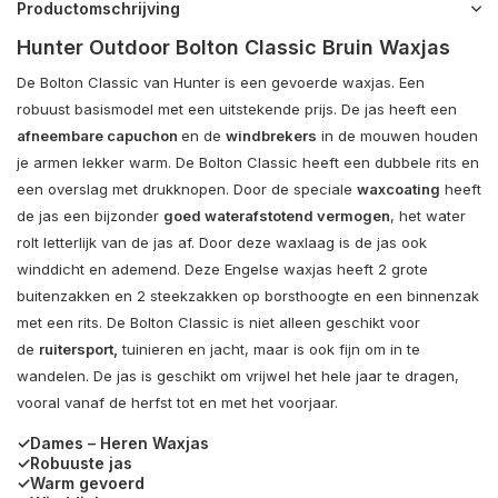
Productomschrijving
Hunter Outdoor Bolton Classic Bruin Waxjas
De Bolton Classic van Hunter is een gevoerde waxjas. Een
robuust basismodel met een uitstekende prijs. De jas heeft een
afneembare capuchon
en de
windbrekers
in de mouwen houden
je armen lekker warm. De Bolton Classic heeft een dubbele rits en
een overslag met drukknopen. Door de speciale
waxcoating
heeft
de jas een bijzonder
goed waterafstotend vermogen
, het water
rolt letterlijk van de jas af. Door deze waxlaag is de jas ook
winddicht en ademend. Deze Engelse waxjas heeft 2 grote
buitenzakken en 2 steekzakken op borsthoogte en een binnenzak
met een rits. De Bolton Classic is niet alleen geschikt voor
de
ruitersport,
tuinieren en jacht, maar is ook fijn om in te
wandelen. De jas is geschikt om vrijwel het hele jaar te dragen,
vooral vanaf de herfst tot en met het voorjaar.
✓Dames – Heren Waxjas
✓Robuuste jas
✓Warm gevoerd