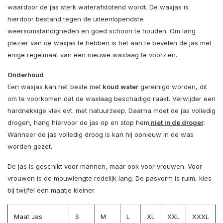
waardoor de jas sterk waterafstotend wordt. De waxjas is
hierdoor bestand tegen de uiteenlopendste
weersomstandigheden en goed schoon te houden. Om lang
plezier van de waxjas te hebben is het aan te bevelen de jas met
enige regelmaat van een nieuwe waxlaag te voorzien.
Onderhoud
Een waxjas kan het beste met
koud water
gereinigd worden, dit
om te voorkomen dat de waxlaag beschadigd raakt. Verwijder een
hardnekkige vlek evt. met natuurzeep. Daarna moet de jas volledig
drogen, hang hiervoor de jas op en stop hem
niet in de droger
.
Wanneer de jas volledig droog is kan hij opnieuw in de was
worden gezet.
De jas is geschikt voor mannen, maar ook voor vrouwen. Voor
vrouwen is de mouwlengte redelijk lang. De pasvorm is ruim, kies
bij twijfel een maatje kleiner.
Maat Jas
S
M
L
XL
XXL
XXXL