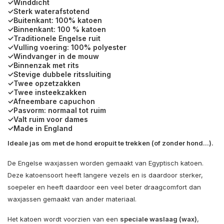
✓Winddicht
✓Sterk waterafstotend
✓Buitenkant: 100% katoen
✓Binnenkant: 100 % katoen
✓Traditionele Engelse ruit
✓Vulling voering: 100% polyester
✓Windvanger in de mouw
✓Binnenzak met rits
✓Stevige dubbele ritssluiting
✓Twee opzetzakken
✓Twee insteekzakken
✓Afneembare capuchon
✓Pasvorm: normaal tot ruim
✓Valt ruim voor dames
✓Made in England
Ideale jas om met de hond eropuit te trekken (of zonder hond...).
De Engelse waxjassen worden gemaakt van Egyptisch katoen.
Deze katoensoort heeft langere vezels en is daardoor sterker,
soepeler en heeft daardoor een veel beter draagcomfort dan
waxjassen gemaakt van ander materiaal.
Het katoen wordt voorzien van een
speciale waslaag (wax)
,