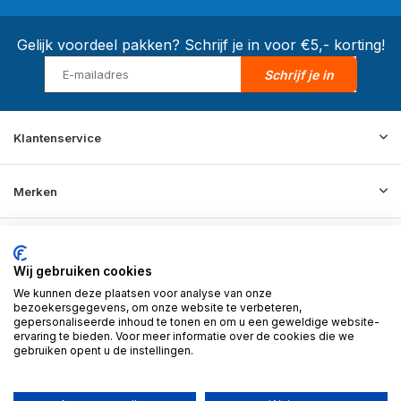
Gelijk voordeel pakken? Schrijf je in voor €5,- korting!
Schrijf je in
Klantenservice
Merken
Informatie
Wij gebruiken cookies
We kunnen deze plaatsen voor analyse van onze
Contact
bezoekersgegevens, om onze website te verbeteren,
gepersonaliseerde inhoud te tonen en om u een geweldige website-
ervaring te bieden. Voor meer informatie over de cookies die we
gebruiken opent u de instellingen.
© 2026 BD Store - Theme By
DMWS
x
Plus+
RSS-feed