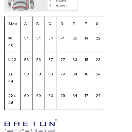
Size
A
B
C
D
E
F
G
M
54
54
54
74
62
14
22
40
L 42
56
56
57
77
63
15
23
XL
58
58
60
79
64
16
24
44
2XL
60
60
63
79
64
17
24
46