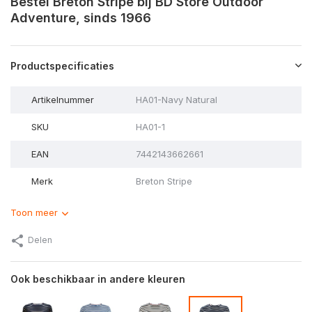
Bestel Breton Stripe bij BD Store Outdoor
Adventure, sinds 1966
Productspecificaties
Artikelnummer
HA01-Navy Natural
SKU
HA01-1
EAN
7442143662661
Merk
Breton Stripe
Toon meer
Delen
Ook beschikbaar in andere kleuren