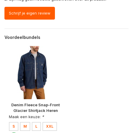
Schrijf je eigen review
Voordeelbundels
Denim Fleece Snap-Front
Glacier Shirtjack Heren
Maak een keuze:
*
S
M
L
XXL