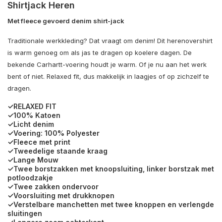
Shirtjack Heren
Met fleece gevoerd denim shirt-jack
Traditionale werkkleding? Dat vraagt om denim! Dit herenovershirt
is warm genoeg om als jas te dragen op koelere dagen. De
bekende Carhartt-voering houdt je warm. Of je nu aan het werk
bent of niet. Relaxed fit, dus makkelijk in laagjes of op zichzelf te
dragen.
✓RELAXED FIT
✓100% Katoen
✓Licht denim
✓Voering: 100% Polyester
✓Fleece met print
✓Tweedelige staande kraag
✓Lange Mouw
✓Twee borstzakken met knoopsluiting, linker borstzak met
potloodzakje
✓Twee zakken ondervoor
✓Voorsluiting met drukknopen
✓Verstelbare manchetten met twee knoppen en verlengde
sluitingen