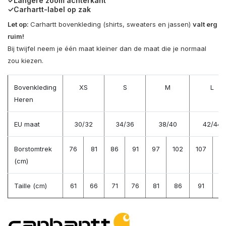
✓Langere zoom achterkant
✓Carhartt-label op zak
Let op:
Carhartt bovenkleding (shirts, sweaters en jassen)
valt erg
ruim!
Bij twijfel neem je één maat kleiner dan de maat die je normaal
zou kiezen.
Bovenkleding
XS
S
M
L
Heren
EU maat
30/32
34/36
38/40
42/44
Borstomtrek
76
81
86
91
97
102
107
11
(cm)
Taille (cm)
61
66
71
76
81
86
91
9