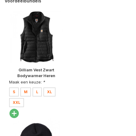
Voordeelbundels
Gilliam Vest Zwart
Bodywarmer Heren
Maak een keuze:
*
S
M
L
XL
XXL