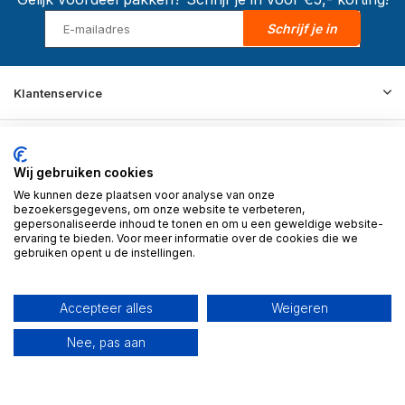
Schrijf je in
Klantenservice
Merken
Wij gebruiken cookies
We kunnen deze plaatsen voor analyse van onze
Informatie
bezoekersgegevens, om onze website te verbeteren,
gepersonaliseerde inhoud te tonen en om u een geweldige website-
ervaring te bieden. Voor meer informatie over de cookies die we
gebruiken opent u de instellingen.
Contact
Accepteer alles
Weigeren
© 2026 BD Store - Theme By
DMWS
x
Plus+
RSS-feed
Nee, pas aan