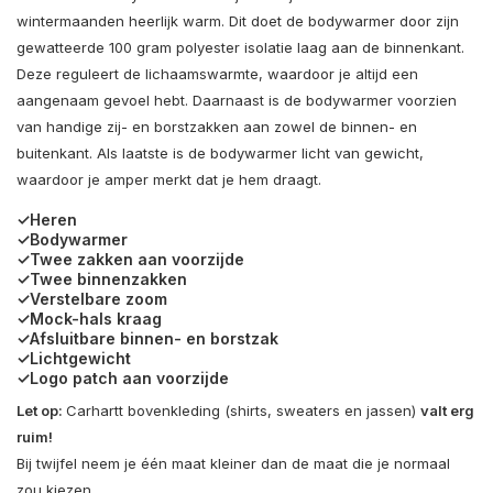
wintermaanden heerlijk warm. Dit doet de bodywarmer door zijn
gewatteerde 100 gram polyester isolatie laag aan de binnenkant.
Deze reguleert de lichaamswarmte, waardoor je altijd een
aangenaam gevoel hebt. Daarnaast is de bodywarmer voorzien
van handige zij- en borstzakken aan zowel de binnen- en
buitenkant. Als laatste is de bodywarmer licht van gewicht,
waardoor je amper merkt dat je hem draagt.
✓Heren
✓Bodywarmer
✓Twee zakken aan voorzijde
✓Twee binnenzakken
✓Verstelbare zoom
✓Mock-hals kraag
✓Afsluitbare binnen- en borstzak
✓Lichtgewicht
✓Logo patch aan voorzijde
Let op:
Carhartt bovenkleding (shirts, sweaters en jassen)
valt erg
ruim!
Bij twijfel neem je één maat kleiner dan de maat die je normaal
zou kiezen.