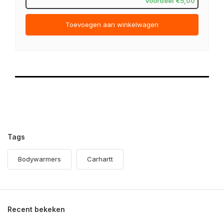
Voordeel €5,00
Toevoegen aan winkelwagen
Tags
Bodywarmers
Carhartt
Recent bekeken