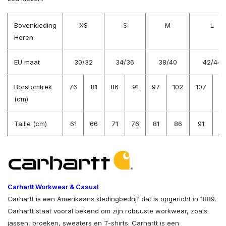
Bovenkleding
XS
S
M
L
Heren
EU maat
30/32
34/36
38/40
42/44
Borstomtrek
76
81
86
91
97
102
107
11
(cm)
Taille (cm)
61
66
71
76
81
86
91
9
Carhartt Workwear & Casual
Carhartt is een Amerikaans kledingbedrijf dat is opgericht in 1889.
Carhartt staat vooral bekend om zijn robuuste workwear, zoals
jassen, broeken, sweaters en T-shirts. Carhartt is een