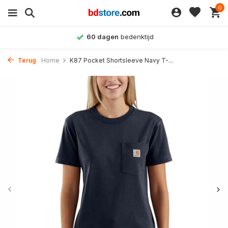
0
Achteraf betalen
mogelijk
Terug
Home
K87 Pocket Shortsleeve Navy T-...