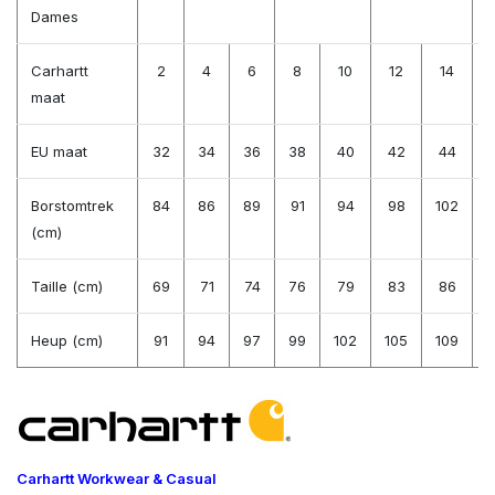
Dames
Carhartt
2
4
6
8
10
12
14
maat
EU maat
32
34
36
38
40
42
44
Borstomtrek
84
86
89
91
94
98
102
1
(cm)
Taille (cm)
69
71
74
76
79
83
86
Heup (cm)
91
94
97
99
102
105
109
1
Carhartt Workwear & Casual