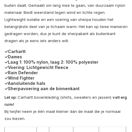
buiten daalt. Gemaakt om lang mee te gaan, van duurzaam nylon
materiaal. Biedt weerstand tegen wind en lichte regen.
Lightweight isolatie en een voering van sherpa houden het
belangrijkste deel van je lichaam warm. Het kan op twee manieren
gedragen worden, dus je kunt de sherpakant als buitenkant
dragen als je eens iets anders wilt.
✓Carhartt
✓Dames
✓Laag 1: 100% nylon, laag 2: 100% polyester
✓Voering: Lichtgewicht fleece
✓Rain Defender
✓Wind Fighter
✓Aansluitende hals
✓Sherpavoering aan de binnenkant
Let op:
Carhartt bovenkleding (shirts, sweaters en jassen)
valt erg
ruim!
Bij twijfel neem je één maat kleiner dan de maat die je normaal
zou kiezen.