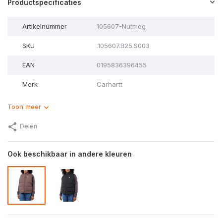
Productspecificaties
Artikelnummer
105607-Nutmeg
SKU
.105607.B25.S003
EAN
0195836396455
Merk
Carhartt
Toon meer
Delen
Ook beschikbaar in andere kleuren