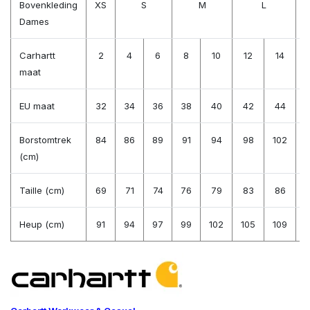
Bovenkleding
XS
S
M
L
Dames
Carhartt
2
4
6
8
10
12
14
maat
EU maat
32
34
36
38
40
42
44
Borstomtrek
84
86
89
91
94
98
102
1
(cm)
Taille (cm)
69
71
74
76
79
83
86
Heup (cm)
91
94
97
99
102
105
109
1