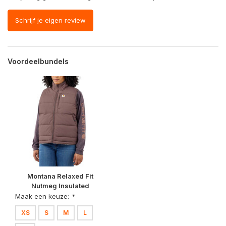
Schrijf je eigen review
Voordeelbundels
Montana Relaxed Fit
Nutmeg Insulated
Bodywarmer Dames
Maak een keuze:
*
XS
S
M
L