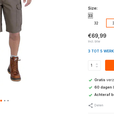
Size:
32
€69,99
Incl. btw
3 TOT 5 WER
Gratis
verz
60 dagen
b
Achteraf b
Delen