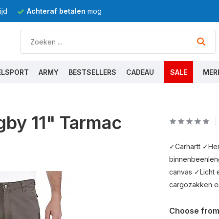
jd
Achteraf betalen
mogelijk
ELSPORT
ARMY
BESTSELLERS
CADEAU
SALE
MER
igby 11" Tarmac
✓Carhartt ✓Her
binnenbeenleng
canvas ✓Licht 
cargozakken e
Choose from