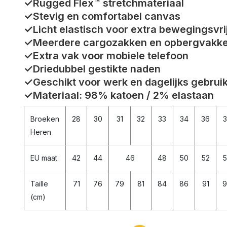
✓Rugged Flex™ stretchmateriaal
✓Stevig en comfortabel canvas
✓Licht elastisch voor extra bewegingsvri
✓Meerdere cargozakken en opbergvakk
✓Extra vak voor mobiele telefoon
✓Driedubbel gestikte naden
✓Geschikt voor werk en dagelijks gebrui
✓Materiaal: 98% katoen / 2% elastaan
Broeken
28
30
31
32
33
34
36
3
Heren
EU maat
42
44
46
48
50
52
5
Taille
71
76
79
81
84
86
91
9
(cm)