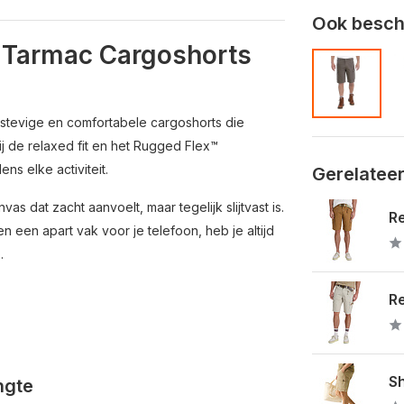
Ook beschi
1" Tarmac Cargoshorts
 stevige en comfortabele cargoshorts die
ij de relaxed fit en het Rugged Flex™
ns elke activiteit.
Gerelatee
 dat zacht aanvoelt, maar tegelijk slijtvast is.
Re
en apart vak voor je telefoon, heb je altijd
.
Re
Sh
ngte