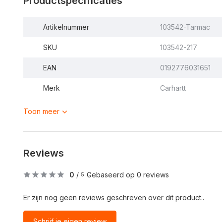
Productspecificaties
Artikelnummer
103542-Tarmac
SKU
103542-217
EAN
0192776031651
Merk
Carhartt
Toon meer
Reviews
0
/
Gebaseerd op 0 reviews
5
Er zijn nog geen reviews geschreven over dit product..
Schrijf je eigen review