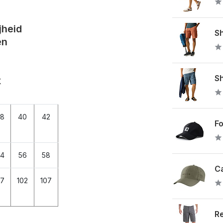
jheid
Sh
en
Sh
k
8
40
42
Fo
4
56
58
Ca
7
102
107
Re