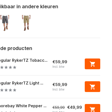
kbaar in andere kleuren
rde producten
gular RykerTZ Tobacc...
€59,99
Incl. btw
gular RykerTZ Light ...
€59,99
Incl. btw
orebay White Pepper ...
€49,99
€59,99