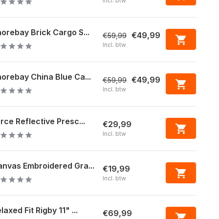
Incl. btw
orebay Brick Cargo S...
€49,99
€59,99
Incl. btw
orebay China Blue Ca...
€49,99
€59,99
Incl. btw
rce Reflective Presc...
€29,99
Incl. btw
nvas Embroidered Gra...
€19,99
Incl. btw
laxed Fit Rigby 11" ...
€69,99