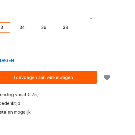
33
34
36
38
KDAGEN
Toevoegen aan winkelwagen
ending vanaf € 75,-
edenktijd
etalen
mogelijk