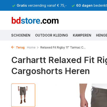
Gratis
verzending vanaf € 75,-
60 dagen
bedenkti
SCHOENEN
OUTDOOR KLEDING
KAMPEREN
HENG
Terug
Home
Relaxed Fit Rigby 11" Tarmac C...
Carhartt Relaxed Fit R
Cargoshorts Heren