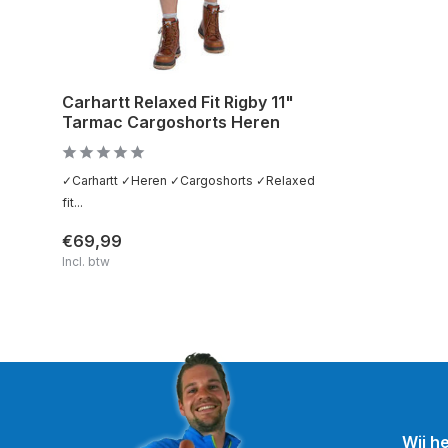
Carhartt Relaxed Fit Rigby 11"
Tarmac Cargoshorts Heren
✓Carhartt ✓Heren ✓Cargoshorts ✓Relaxed
fit...
€69,99
Incl. btw
Wij h