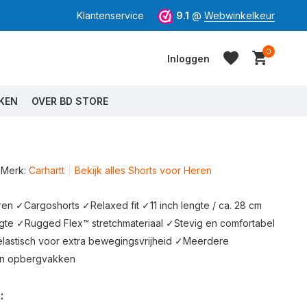
Klantenservice
9.1
@
Webwinkelkeur
0
Inloggen
KEN
OVER BD STORE
Merk:
Carhartt
Bekijk alles Shorts voor Heren
Account aanmaken
Account aanmaken
en ✓Cargoshorts ✓Relaxed fit ✓11 inch lengte / ca. 28 cm
te ✓Rugged Flex™ stretchmateriaal ✓Stevig en comfortabel
elastisch voor extra bewegingsvrijheid ✓Meerdere
n opbergvakken
: