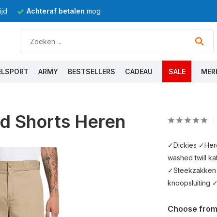
jd
Achteraf betalen
mogelijk
ELSPORT
ARMY
BESTSELLERS
CADEAU
SALE
MER
nd Shorts Heren
✓Dickies ✓Her
washed twill k
✓Steekzakken 
knoopsluiting 
Choose from