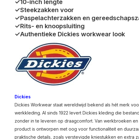
✓10-inch lengte
✓Steekzakken voor
✓Paspelachterzakken en gereedschapsz
✓Rits- en knoopsluiting
✓Authentieke Dickies workwear look
Dickies
Dickies Workwear staat wereldwijd bekend als hét merk voo
werkkleding. Al sinds 1922 levert Dickies kleding die besta
zonder in te leveren op draagcomfort. Van werkbroeken en o
product is ontworpen met oog voor functionaliteit en duurza
praktische details, zoals verstevigde kniestukken en extra 