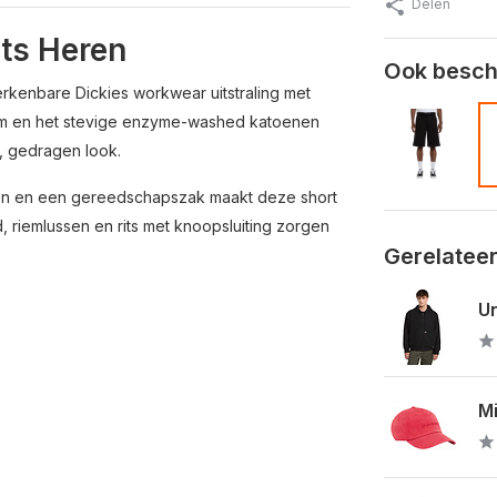
Delen
ts Heren
Ook beschi
kenbare Dickies workwear uitstraling met
orm en het stevige enzyme-washed katoenen
, gedragen look.
ken en een gereedschapszak maakt deze short
nd, riemlussen en rits met knoopsluiting zorgen
Gerelatee
Un
Mi