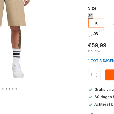
Size:
30
38
€59,99
Incl. btw
1 TOT 3 DAGE
Gratis
verz
60 dagen
b
Achteraf b