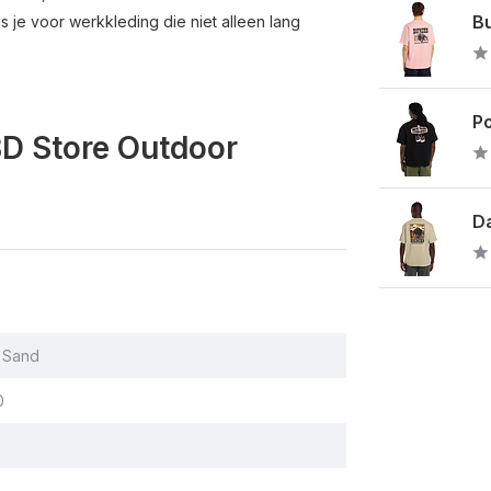
Bu
 je voor werkkleding die niet alleen lang
Po
BD Store Outdoor
Da
 Sand
0