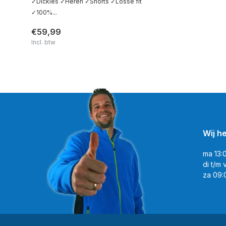
✓Dickies ✓Heren ✓Shorts ✓Losse fit
✓100%...
€59,99
Incl. btw
Wij h
ma 13:
di t/m 
za 09: