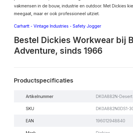
vakmensen in de bouw, industrie en outdoor. Met Dickies kies
meegaat, maar er ook professioneel uitziet.
Carhartt
-
Vintage Industries
-
Safety Jogger
Bestel Dickies Workwear bij 
Adventure, sinds 1966
Productspecificaties
Artikelnummer
DK0A882N-Desert
SKU
DK0A882N0DS1-3
EAN
196012948840
Merk
Dickies