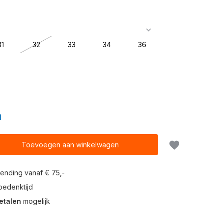
31
32
33
34
36
N
Toevoegen aan winkelwagen
ending vanaf € 75,-
edenktijd
etalen
mogelijk