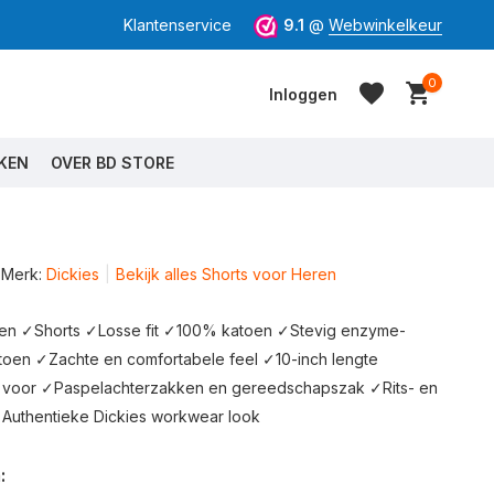
Klantenservice
9.1
@
Webwinkelkeur
0
Inloggen
KEN
OVER BD STORE
Merk:
Dickies
Bekijk alles Shorts voor Heren
Account aanmaken
Account aanmaken
en ✓Shorts ✓Losse fit ✓100% katoen ✓Stevig enzyme-
atoen ✓Zachte en comfortabele feel ✓10-inch lengte
voor ✓Paspelachterzakken en gereedschapszak ✓Rits- en
✓Authentieke Dickies workwear look
: