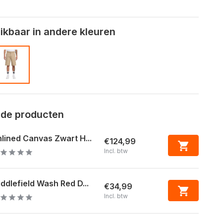
kbaar in andere kleuren
rde producten
lined Canvas Zwart H...
€124,99
Incl. btw
ddlefield Wash Red D...
€34,99
Incl. btw