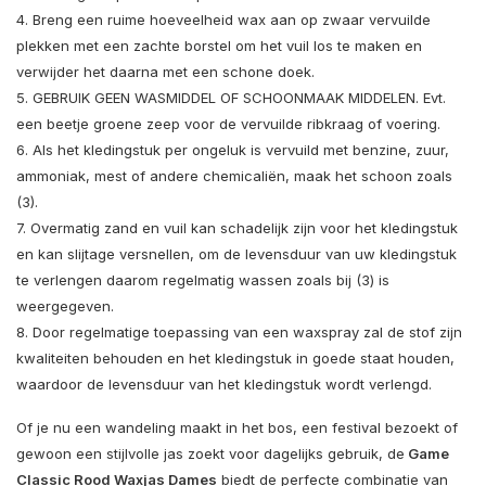
4. Breng een ruime hoeveelheid wax aan op zwaar vervuilde
plekken met een zachte borstel om het vuil los te maken en
verwijder het daarna met een schone doek.
5. GEBRUIK GEEN WASMIDDEL OF SCHOONMAAK MIDDELEN. Evt.
een beetje groene zeep voor de vervuilde ribkraag of voering.
6. Als het kledingstuk per ongeluk is vervuild met benzine, zuur,
ammoniak, mest of andere chemicaliën, maak het schoon zoals
(3).
7. Overmatig zand en vuil kan schadelijk zijn voor het kledingstuk
en kan slijtage versnellen, om de levensduur van uw kledingstuk
te verlengen daarom regelmatig wassen zoals bij (3) is
weergegeven.
8. Door regelmatige toepassing van een waxspray zal de stof zijn
kwaliteiten behouden en het kledingstuk in goede staat houden,
waardoor de levensduur van het kledingstuk wordt verlengd.
Of je nu een wandeling maakt in het bos, een festival bezoekt of
gewoon een stijlvolle jas zoekt voor dagelijks gebruik, de
Game
Classic Rood Waxjas Dames
biedt de perfecte combinatie van