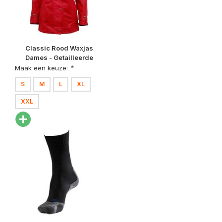
Classic Rood Waxjas
Dames - Getailleerde
Pasvorm
Maak een keuze:
*
S
M
L
XL
XXL