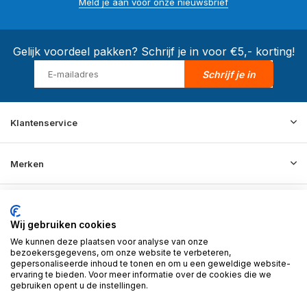
Meld je aan voor onze nieuwsbrief
Gelijk voordeel pakken? Schrijf je in voor €5,- korting!
Schrijf je in
Klantenservice
Merken
Informatie
Wij gebruiken cookies
We kunnen deze plaatsen voor analyse van onze
Contact
bezoekersgegevens, om onze website te verbeteren,
gepersonaliseerde inhoud te tonen en om u een geweldige website-
ervaring te bieden. Voor meer informatie over de cookies die we
gebruiken opent u de instellingen.
© 2026 BD Store - Theme By
DMWS
x
Plus+
RSS-feed