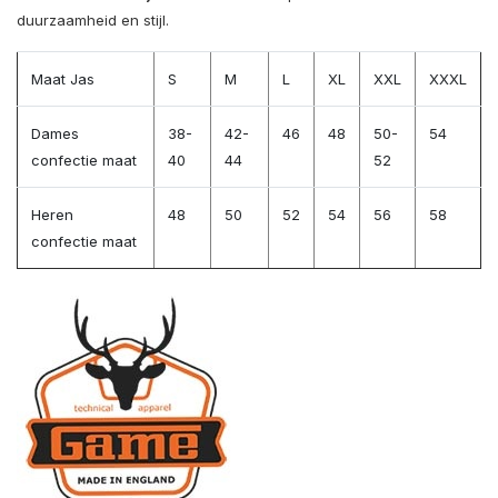
duurzaamheid en stijl.
Maat Jas
S
M
L
XL
XXL
XXXL
Dames
38-
42-
46
48
50-
54
confectie maat
40
44
52
Heren
48
50
52
54
56
58
confectie maat