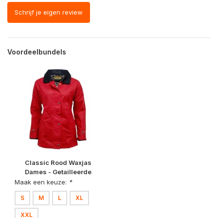
Schrijf je eigen review
Voordeelbundels
Classic Rood Waxjas
Dames - Getailleerde
Pasvorm
Maak een keuze:
*
S
M
L
XL
XXL