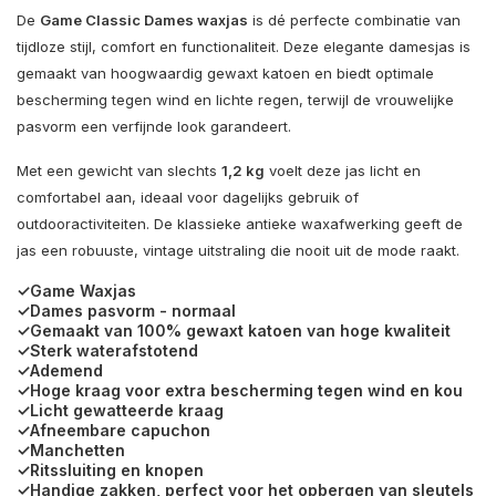
De
Game Classic Dames waxjas
is dé perfecte combinatie van
tijdloze stijl, comfort en functionaliteit. Deze elegante damesjas is
gemaakt van hoogwaardig gewaxt katoen en biedt optimale
bescherming tegen wind en lichte regen, terwijl de vrouwelijke
pasvorm een verfijnde look garandeert.
Met een gewicht van slechts
1,2 kg
voelt deze jas licht en
comfortabel aan, ideaal voor dagelijks gebruik of
outdooractiviteiten. De klassieke antieke waxafwerking geeft de
jas een robuuste, vintage uitstraling die nooit uit de mode raakt.
✓Game Waxjas
✓Dames pasvorm - normaal
✓Gemaakt van 100% gewaxt katoen van hoge kwaliteit
✓Sterk waterafstotend
✓Ademend
✓Hoge kraag voor extra bescherming tegen wind en kou
✓Licht gewatteerde kraag
✓Afneembare capuchon
✓Manchetten
✓Ritssluiting en knopen
✓Handige zakken, perfect voor het opbergen van sleutels