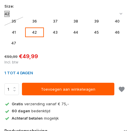
Size:
35
36
37
38
39
40
41
42
43
44
45
46
47
€49,99
€59,99
Incl. btw
1 TOT 4 DAGEN
Toevoegen aan winkelwagen
Gratis
verzending vanaf € 75,-
60 dagen
bedenktijd
Achteraf betalen
mogelijk
Productomschrijving