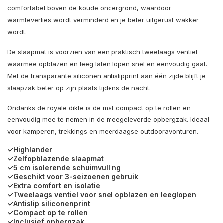
comfortabel boven de koude ondergrond, waardoor
warmteverlies wordt verminderd en je beter uitgerust wakker
wordt.
De slaapmat is voorzien van een praktisch tweelaags ventiel
waarmee opblazen en leeg laten lopen snel en eenvoudig gaat.
Met de transparante siliconen antislipprint aan één zijde blijft je
slaapzak beter op zijn plaats tijdens de nacht.
Ondanks de royale dikte is de mat compact op te rollen en
eenvoudig mee te nemen in de meegeleverde opbergzak. Ideaal
voor kamperen, trekkings en meerdaagse outdooravonturen.
✓Highlander
✓Zelfopblazende slaapmat
✓5 cm isolerende schuimvulling
✓Geschikt voor 3-seizoenen gebruik
✓Extra comfort en isolatie
✓Tweelaags ventiel voor snel opblazen en leeglopen
✓Antislip siliconenprint
✓Compact op te rollen
✓Inclusief opbergzak