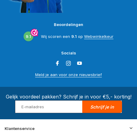
Beoordelingen
9.1
Wij scoren een
9.1
op
Webwinkelkeur
Socials
Meld je aan voor onze nieuwsbrief
Gelijk voordeel pakken? Schrijf je in voor €5,- korting!
Schrijf je in
Klantenservice