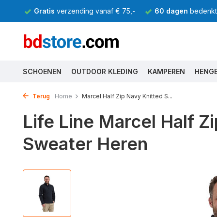
Gratis
verzending vanaf € 75,-
60 dagen
bedenkti
SCHOENEN
OUTDOOR KLEDING
KAMPEREN
HENG
Terug
Home
Marcel Half Zip Navy Knitted S...
Life Line Marcel Half Z
Sweater Heren