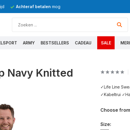
jd
Achteraf betalen
mogelijk
ELSPORT
ARMY
BESTSELLERS
CADEAU
SALE
MER
ip Navy Knitted
✓Life Line Sw
✓Kabeltrui ✓Ha
Choose from
Size: