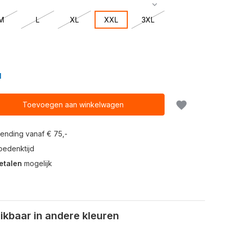
M
L
XL
XXL
3XL
N
Toevoegen aan winkelwagen
ending vanaf € 75,-
edenktijd
etalen
mogelijk
kbaar in andere kleuren