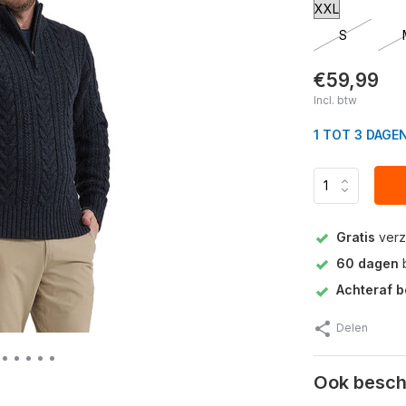
S
€59,99
Incl. btw
1 TOT 3 DAGE
Gratis
verz
60 dagen
b
Achteraf b
Delen
Ook beschi