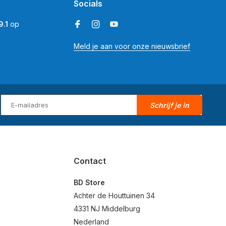
Socials
9.1
op
Meld je aan voor onze nieuwsbrief
Schrijf je in
Contact
BD Store
Achter de Houttuinen 34
4331 NJ Middelburg
Nederland