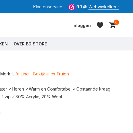
Klantenservice
9.1
@
Webwinkelkeur
0
Inloggen
KEN
OVER BD STORE
Merk:
Life Line
Bekijk alles Truien
Account aanmaken
Account aanmaken
eater ✓Heren ✓Warm en Comfortabel ✓Opstaande kraag
lf-zip ✓80% Acrylic, 20% Wool
: