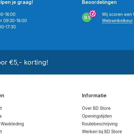
elpen je graag!
Beoordelingen
00-18:00
Wij scoren een
9.1
vr 09:30-18:00
Webwinkelkeur
00-17:30
oor €5,- korting!
en
Informatie
t
Over BD Store
a
Openingstijden
 Waxkleding
Routebeschrijving
t
Werken bij BD Store