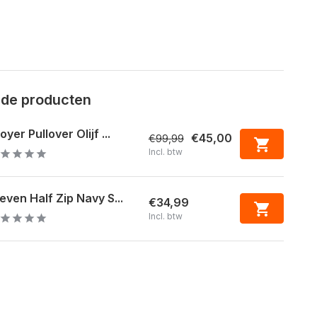
rde producten
oyer Pullover Olijf ...
€45,00
€99,99
Incl. btw
even Half Zip Navy S...
€34,99
Incl. btw