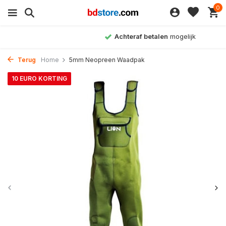
0
Achteraf betalen
mogelijk
Terug
Home
5mm Neopreen Waadpak
10 EURO KORTING