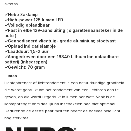
aktetas.
✓Nebo Zaklamp
✓High-power 125 lumen LED
✓Volledig oplaadbaar
✓Past in elke 12V-aansluiting ( sigarettenaansteker in de
auto )
✓Geanodiseerd vliegtuig- grade aluminium; stootvast
✓Oplaad indicatielampje
✓Laadduur: 1,5-2 uur
✓Aangedreven door een 16340 Lithium Ion oplaadbare
batterij (inbegrepen)
✓Gewicht: 70 gram
Lumen
Lichtopbrengst of lichtrendement is een natuurkundige grootheid
die wordt gebruikt om het rendement van een lichtbron aan te
geven, en die wordt uitgedrukt in lumen per watt. Vaak is de
lichtopbrengst onmiddellijk na inschakelen nog niet optimaal.
Gedurende de eerste paar minuten neemt de hoeveelheid licht
nog sterk toe.