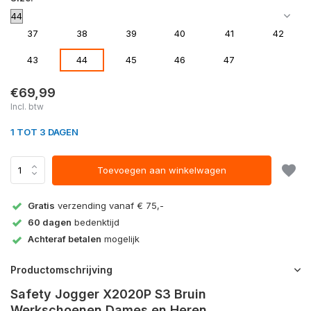
37
38
39
40
41
42
43
44
45
46
47
€69,99
Incl. btw
1 TOT 3 DAGEN
Toevoegen aan winkelwagen
Gratis
verzending vanaf € 75,-
60 dagen
bedenktijd
Achteraf betalen
mogelijk
Productomschrijving
Safety Jogger X2020P S3 Bruin
Werkschoenen Dames en Heren