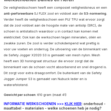
De veiligheidsschoen heeft een composiet veiligheidsneus en een
anti-perforeerbare
SJ FLEX zool en voldoet aan de
S3-normering
.
Verder heeft de veiligheidsschoen een PU/ TPU wat ervoor zorgt
dat de zool voldoet aan de hoogste mate van antislip (SRC), de
schoen is antistatisch waardoor u in contact kan komen met
elektriciteit. Ook kan de werkschoen tegen mineralen, oliën en
zwakke zuren. De zool is verder schokdempend wat prettig is
voor uw voeten en onderrug. De uitvoering van de binnenkant van
de Safety Jogger X2020 S3 is gemaakt van mesh nylon. Mesh
heeft een 3D honingraat structuur die ervoor zorgt dat de
binnenkant van de schoen vocht absorberend en snel drogend is.
Dit zorgt voor extra draagcomfort. De buitenkant van de Safety
Jogger Jumper S3 is gemaakt van Nubuck leder en is
waterafstotend.
Gewicht per schoen
: 610 gram (maat 41)
INFORMATIE WERKSCHOENEN >>>
KIJK HIER
: onderhoud -
maattabel - materialen - welke schoenen heb je nodig?