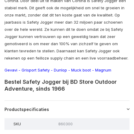
Cortina. Door deel uit te maken van Cortina is Safety Jogger een
stabiel merk. Dit geeft ook de mogelijkheid om snel te groeien in
onze markt, zonder dat dit ten koste gaat van de kwaliteit. Op
jaarbasis is Safety Jogger meer dan 32 miljoen paar schoenen
over de hele wereld. Ze kunnen dit te doen omdat ze bij Safety
Jogger kunnen vertrouwen op een geweldig team dat zeer
gemotiveerd is om meer dan 100% van zichzelf te geven om
klanten tevreden te stellen. Daarnaast kan Safety Jogger ook
rekenen op een feilloze supply chain en een live voorraadbeheer.
Gevavi
-
Grisport Safety
-
Dunlop
-
Muck boot
-
Magnum
Bestel Safety Jogger bij BD Store Outdoor
Adventure, sinds 1966
Productspecificaties
SKU
860300