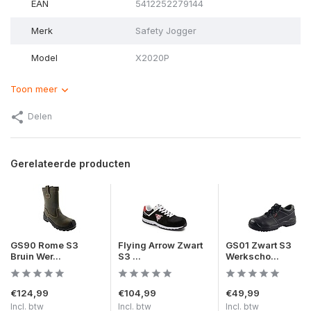
EAN
5412252279144
Merk
Safety Jogger
Model
X2020P
Toon meer
Delen
Gerelateerde producten
GS90 Rome S3
Flying Arrow Zwart
GS01 Zwart S3
Bruin Wer...
S3 ...
Werkscho...
€124,99
€104,99
€49,99
Incl. btw
Incl. btw
Incl. btw