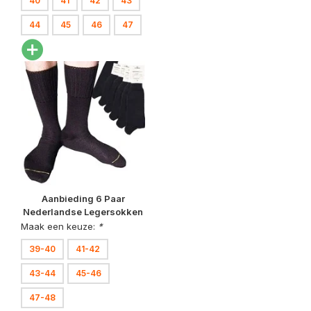
40
41
42
43
44
45
46
47
Aanbieding 6 Paar
Nederlandse Legersokken
Zwart
Maak een keuze:
*
39-40
41-42
43-44
45-46
47-48