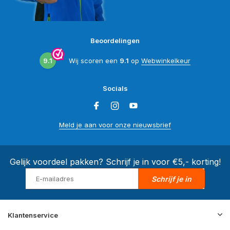
Beoordelingen
9.1
Wij scoren een
9.1
op
Webwinkelkeur
Socials
Meld je aan voor onze nieuwsbrief
Gelijk voordeel pakken? Schrijf je in voor €5,- korting!
Schrijf je in
Klantenservice