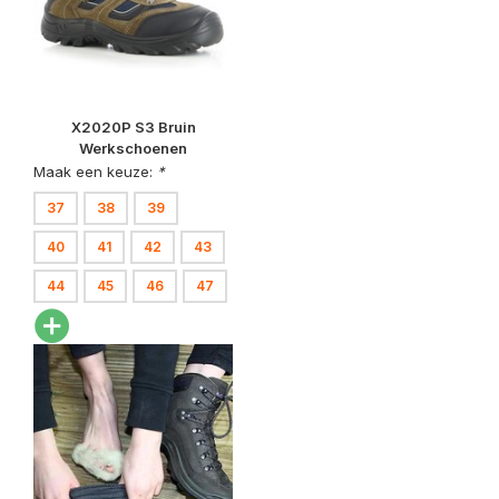
X2020P S3 Bruin
Werkschoenen
Maak een keuze:
*
37
38
39
40
41
42
43
44
45
46
47