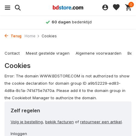
0
60 dagen
bedenktijd
Terug
Home
Cookies
Contact
Meest gestelde vragen
Algemene voorwaarden
Bet
Cookies
Error: The domain WWW.BDSTORE.COM is not authorized to show
the cookie declaration for domain group ID a9b52229-ed83-
4d8a-8c1a-741d75e7d70a. Please add it to the domain group in
the Cookiebot Manager to authorize the domain.
Zelf regelen
Volg je bestelling
,
bekijk facturen
of
retourneer een artikel
.
Inloggen