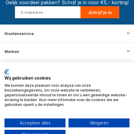
Gelijk voordeel pakken? Schrijf je in voor €5,- korting!
Schrijf je in
Klantenservice
Merken
Informatie
Wij gebruiken cookies
We kunnen deze plaatsen voor analyse van onze
Contact
bezoekersgegevens, om onze website te verbeteren,
gepersonaliseerde inhoud te tonen en om u een geweldige website-
ervaring te bieden. Voor meer informatie over de cookies die we
gebruiken opent u de instellingen.
© 2026 BD Store - Theme By
DMWS
x
Plus+
RSS-feed
Accepteer alles
Weigeren