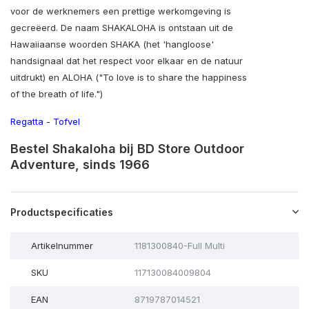
voor de werknemers een prettige werkomgeving is
gecreëerd. De naam SHAKALOHA is ontstaan uit de
Hawaiiaanse woorden SHAKA (het 'hangloose'
handsignaal dat het respect voor elkaar en de natuur
uitdrukt) en ALOHA ("To love is to share the happiness
of the breath of life.")
Regatta
-
Tofvel
Bestel Shakaloha bij BD Store Outdoor
Adventure, sinds 1966
Productspecificaties
Artikelnummer
1181300840-Full Multi
SKU
117130084009804
EAN
8719787014521