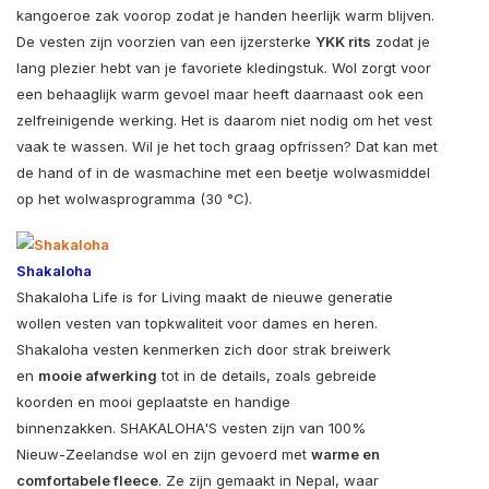
kangoeroe zak voorop zodat je handen heerlijk warm blijven.
De vesten zijn voorzien van een ijzersterke
YKK rits
zodat je
lang plezier hebt van je favoriete kledingstuk. Wol zorgt voor
een behaaglijk warm gevoel maar heeft daarnaast ook een
zelfreinigende werking. Het is daarom niet nodig om het vest
vaak te wassen. Wil je het toch graag opfrissen? Dat kan met
de hand of in de wasmachine met een beetje wolwasmiddel
op het wolwasprogramma (30 °C).
Shakaloha
Shakaloha Life is for Living maakt de nieuwe generatie
wollen vesten van topkwaliteit voor dames en heren.
Shakaloha vesten kenmerken zich door strak breiwerk
en
mooie afwerking
tot in de details, zoals gebreide
koorden en mooi geplaatste en handige
binnenzakken. SHAKALOHA'S vesten zijn van 100%
Nieuw-Zeelandse wol en zijn gevoerd met
warme en
comfortabele fleece
. Ze zijn gemaakt in Nepal, waar